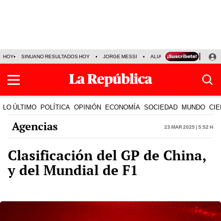
HOY
SINUANO RESULTADOS HOY
JORGE MESSI
ALIANZA LIMA VS SPORT BO
LO ÚLTIMO
POLÍTICA
OPINIÓN
ECONOMÍA
SOCIEDAD
MUNDO
CIE
Agencias
23 Mar 2025 | 5:52 h
Clasificación del GP de China,
y del Mundial de F1