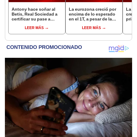
Antony hace soñar al
La eurozona creció por
La e
Betis, Real Sociedad a
encima de lo esperado
crece
certificar su pase a
en el 1T, a pesar de la
prime
octavos en Europa
incertidumbre
LEER MÁS
LEER MÁS