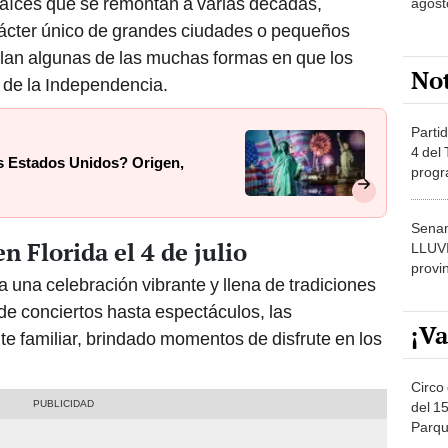
 raíces que se remontan a varias décadas,
agost
arácter único de grandes ciudades o pequeños
llan algunas de las muchas formas en que los
No
 de la Independencia.
Partid
4 del
los Estados Unidos? Origen,
progr
dónde
Senam
n Florida el 4 de julio
LLUV
provi
ta una celebración vibrante y llena de tradiciones
de conciertos hasta espectáculos, las
¡Va
te familiar, brindado momentos de disfrute en los
Circo 
del 15
Parqu
Migue