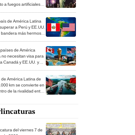
to a fuegos artificiales
y’s este 4 de julio en
 York
país de América Latina
 superar a Perú y EE.UU.
a bandera más hermosa
undo: la respuesta te
enderá
 países de América
a no necesitan visa para
r a Canadá y EE.UU. y
s partidos del Mundial
o de América Latina de
4.000 km se convierte en
tro de la rivalidad entre
. y China por comercio
ortaciones
lincaturas
catura del viernes 7 de