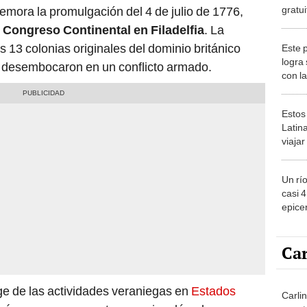
gratui
memora la promulgación del 4 de julio de 1776,
de Mac
Congreso Continental en Filadelfia
. La
Nueva
 13 colonias originales del dominio británico
Este 
logra
e desembocaron en un conflicto armado.
con l
del m
sorpr
Estos
Latin
viaja
ver lo
2026
Un rí
casi 
epicen
EE.UU
y exp
Car
uge de las actividades veraniegas en
Estados
Carlin