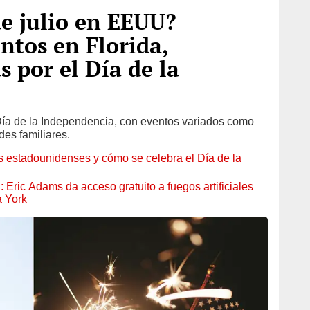
de julio en EEUU?
ntos en Florida,
s por el Día de la
Día de la Independencia, con eventos variados como
ades familiares.
los estadounidenses y cómo se celebra el Día de la
Eric Adams da acceso gratuito a fuegos artificiales
a York