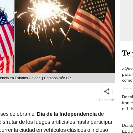
Te 
¿Qué s
para 
ndencia en Estados Unidos. | Composición LR.
cómo 
Indep
Donal
Compartir
front
el 1 d
nses celebran el
Día de la Independencia
de
frutar de los fuegos artificiales hasta participar
Día d
orrer la ciudad en vehículos clásicos o incluso
EEUU: