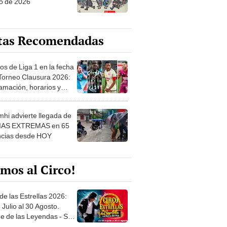
o de 2026
tas Recomendadas
os de Liga 1 en la fecha
 Torneo Clausura 2026:
amación, horarios y
 ver
hi advierte llegada de
IAS EXTREMAS en 65
ncias desde HOY
mos al Circo!
de las Estrellas 2026:
 Julio al 30 Agosto.
e de las Leyendas - San
l