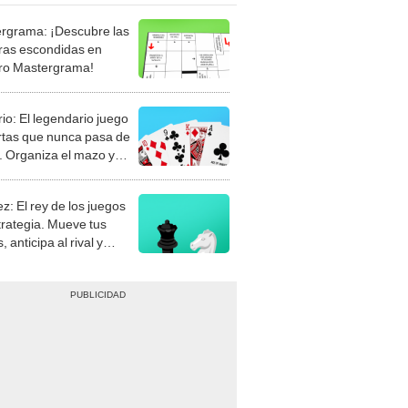
rgrama: ¡Descubre las
ras escondidas en
ro Mastergrama!
rio: El legendario juego
rtas que nunca pasa de
 Organiza el mazo y
stra tu habilidad.
z: El rey de los juegos
trategia. Mueve tus
, anticipa al rival y
gue el jaque mate.