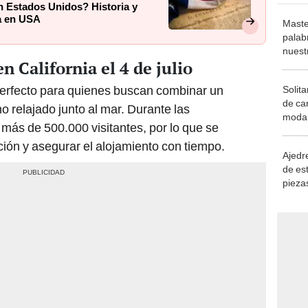
en Estados Unidos? Historia y
ia en USA
Maste
palab
nuest
n California el 4 de julio
perfecto para quienes buscan combinar un
Solita
de ca
o relajado junto al mar. Durante las
moda.
 más de 500.000 visitantes, por lo que se
demue
ción y asegurar el alojamiento con tiempo.
Ajedre
de es
piezas
consi