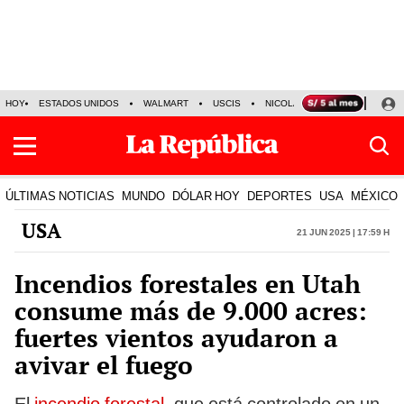
HOY
ESTADOS UNIDOS
WALMART
USCIS
NICOLÁS MADURO
P-8 PO
ÚLTIMAS NOTICIAS
MUNDO
DÓLAR HOY
DEPORTES
USA
MÉXICO
USA
21 Jun 2025 | 17:59 h
Incendios forestales en Utah
consume más de 9.000 acres:
fuertes vientos ayudaron a
avivar el fuego