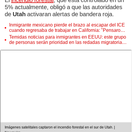
El
incendio forestal
, que está controlado en un
5% actualmente, obligó a que las autoridades
de
Utah
activaran alertas de bandera roja.
Inmigrante mexicano pierde el brazo al escapar del ICE
cuando regresaba de trabajar en California: "Pensaron
que estaba muerto"
Temidas noticias para inmigrantes en EEUU: este grupo
de personas serán prioridad en las redadas migratorias
de ICE
Imágenes satelitales captaron el incendio forestal en el sur de Utah. |