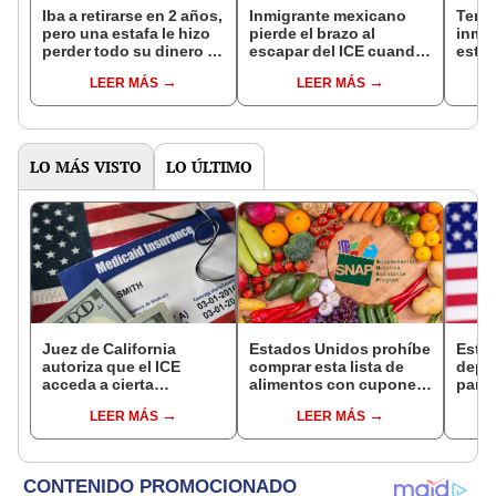
Iba a retirarse en 2 años,
Inmigrante mexicano
Temid
pero una estafa le hizo
pierde el brazo al
inmi
perder todo su dinero y
escapar del ICE cuando
este
próximamente su casa
regresaba de trabajar en
serán
LEER MÁS
LEER MÁS
en EEUU: "No sé
California: "Pensaron
redad
cuándo podré
que estaba muerto"
ICE
jubilarme"
LO MÁS VISTO
LO ÚLTIMO
Juez de California
Estados Unidos prohíbe
Esta
autoriza que el ICE
comprar esta lista de
depó
acceda a cierta
alimentos con cupones
para 
información de los
SNAP en cinco estados
benef
LEER MÁS
LEER MÁS
inmigrantes inscritos en
desde 2026
Socia
Medicaid
se s