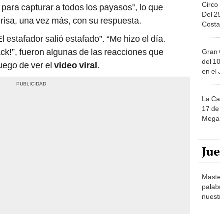
Circo
 para capturar a todos los payasos”, lo que
Del 2
 risa, una vez más, con su respuesta.
Costa
l estafador salió estafado”. “Me hizo el día.
ck!”, fueron algunas de las reacciones que
Gran 
del 10
luego de ver el
video viral
.
en el
La Ca
17 de 
Mega 
Ju
Maste
palab
nuest