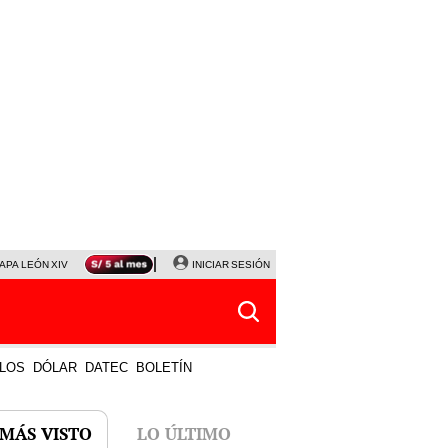
APA LEÓN XIV
NALDY SALDAÑA
INICIAR SESIÓN
LA BELLA LUZ
MAGALY MEDINA
HORÓS
LOS
DÓLAR
DATEC
BOLETÍN
 MÁS VISTO
LO ÚLTIMO