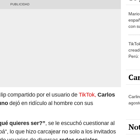
Mario
españ
con su
amor 
gastr
TikTo
cread
Perú:
puede
1.000
Car
clip compartido por el usuario de
TikTok,
Carlos
Carli
uno
dejó en ridículo al hombre con sus
agost
qué quieres ser?”
, se le escuchó cuestionar al
No
”, lo que hizo carcajear no solo a los invitados
s de usuarios de diversas
redes sociales
.