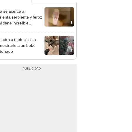
na se acerca a
ienta serpiente y feroz
1
l tiene increíble
ión [VIDEO]
 ladra a motociclista
mostrarle a un bebé
2
donado