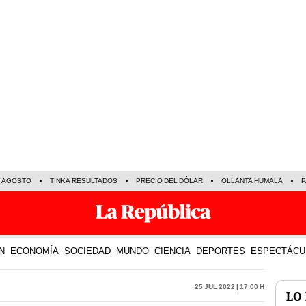
E AGOSTO
TINKA RESULTADOS
PRECIO DEL DÓLAR
OLLANTA HUMALA
P
N
ECONOMÍA
SOCIEDAD
MUNDO
CIENCIA
DEPORTES
ESPECTÁCU
25 Jul 2022 | 17:00 h
LO