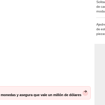
Solita
de ca
moda.
demue
Ajedre
de es
piezas
consi
monedas y asegura que vale un millón de dólares