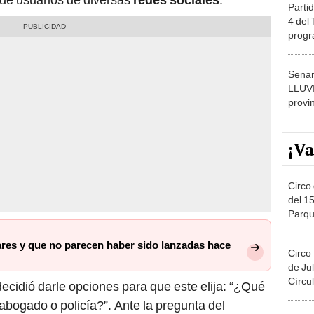
Partid
4 del
progr
dónde
Senam
LLUV
provi
¡Va
Circo 
del 15
Parqu
Migue
res y que no parecen haber sido lanzadas hace
Circo
de Jul
Círcul
ecidió darle opciones para que este elija: “¿Qué
abogado o policía?”. Ante la pregunta del