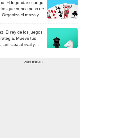
rio: El legendario juego
rtas que nunca pasa de
 Organiza el mazo y
stra tu habilidad.
z: El rey de los juegos
trategia. Mueve tus
, anticipa al rival y
gue el jaque mate.