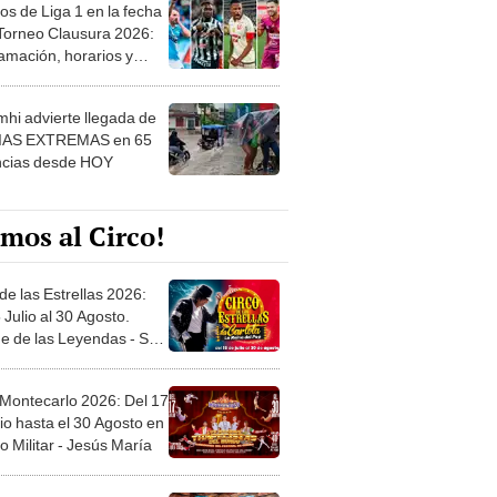
os de Liga 1 en la fecha
 Torneo Clausura 2026:
amación, horarios y
 ver
hi advierte llegada de
IAS EXTREMAS en 65
ncias desde HOY
mos al Circo!
de las Estrellas 2026:
 Julio al 30 Agosto.
e de las Leyendas - San
l
 Montecarlo 2026: Del 17
io hasta el 30 Agosto en
o Militar - Jesús María