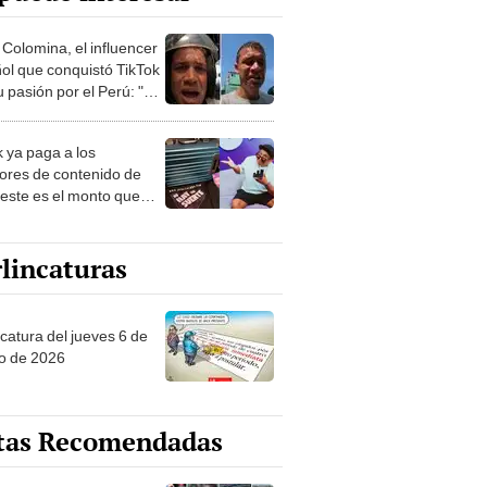
 Colomina, el influencer
ol que conquistó TikTok
 pasión por el Perú: "Mi
nació por la
onomía"
k ya paga a los
ores de contenido de
 este es el monto que
s llegar a cobrar por
 vistas
lincaturas
ncatura del jueves 6 de
o de 2026
tas Recomendadas