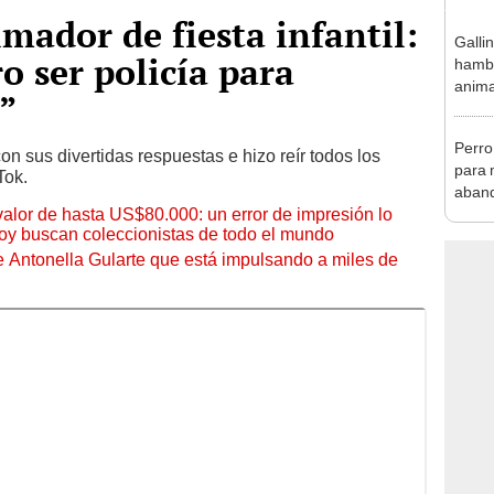
mador de fiesta infantil:
Galli
o ser policía para
hambr
anima
”
reacc
Perro
on sus divertidas respuestas e hizo reír todos los
para 
Tok.
aban
 valor de hasta US$80.000: un error de impresión lo
hoy buscan coleccionistas de todo el mundo
de Antonella Gularte que está impulsando a miles de