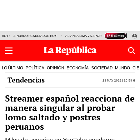
HOY
SINUANO RESULTADOS HOY
ALIANZA LIMA VS SPORT BOYS
JORGE MES
LO ÚLTIMO
POLÍTICA
OPINIÓN
ECONOMÍA
SOCIEDAD
MUNDO
CIE
Tendencias
23 May 2022 | 10:59 h
Streamer español reacciona de
manera singular al probar
lomo saltado y postres
peruanos