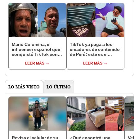
Mario Colomina, el
TikTok ya paga a los
influencer español que
creadores de contenido
conquistó TikTok con
de Perú: este es el
su pasión por el Perú:
monto que puedes
LEER MÁS
LEER MÁS
"Mi amor nació por la
llegar a cobrar por 1.000
gastronomía"
vistas
LO MÁS VISTO
LO ÚLTIMO
Revisa el celular de su
¿Qué encontró una
Vehí