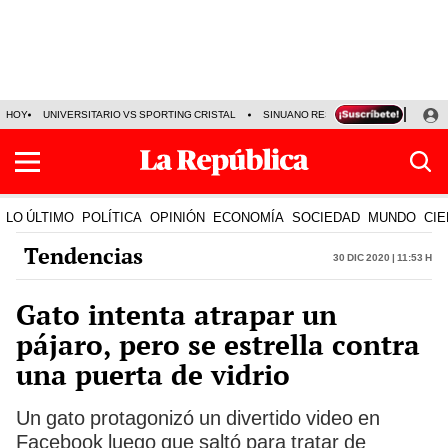
HOY
UNIVERSITARIO VS SPORTING CRISTAL
SINUANO RESULTADOS HOY
CA
LO ÚLTIMO
POLÍTICA
OPINIÓN
ECONOMÍA
SOCIEDAD
MUNDO
CIE
Tendencias
30 Dic 2020 | 11:53 h
Gato intenta atrapar un
pájaro, pero se estrella contra
una puerta de vidrio
Un gato protagonizó un divertido video en
Facebook luego que saltó para tratar de