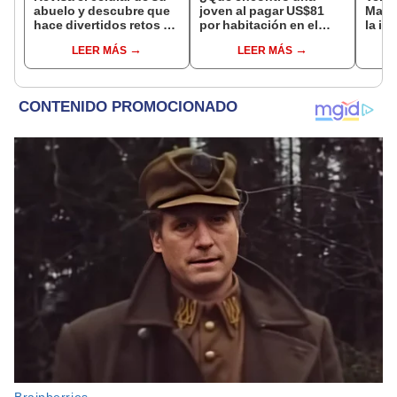
abuelo y descubre que
joven al pagar US$81
Maps 
hace divertidos retos de
por habitación en el
la im
baile para TikTok
hotel Sheraton que la
cens
LEER MÁS
LEER MÁS
[VIDEO]
dejó en shock?