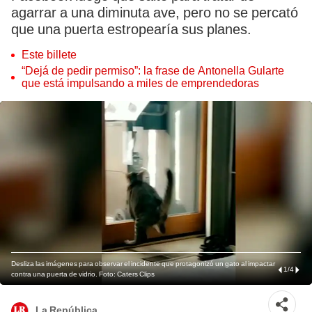
agarrar a una diminuta ave, pero no se percató
que una puerta estropearía sus planes.
Este billete
“Dejá de pedir permiso”: la frase de Antonella Gularte
que está impulsando a miles de emprendedoras
Desliza las imágenes para observar el incidente que protagonizó un gato al impactar
1
/
4
contra una puerta de vidrio. Foto: Caters Clips
La República