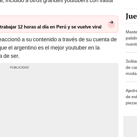
l, incluido a otros grandes youtubers con vasta
Ju
abajar 12 horas al día en Perú y se vuelve viral
Maste
palab
reaccionó a su contenido a través de su cuenta de
nuest
que el argentino es el mejor youtuber en la
a de ser.
Solita
de ca
moda.
demue
Ajedre
de es
piezas
consi