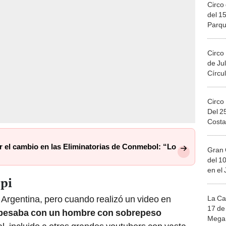
Circo 
del 15
Parqu
Migue
Circo
de Jul
Círcul
Circo
Del 2
Costa
r el cambio en las Eliminatorias de Conmebol: “Lo
Gran 
del 10
en el
spi
Argentina, pero cuando realizó un video en
La Ca
17 de 
 besaba con un hombre con sobrepeso
Mega 