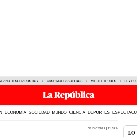
NUANO RESULTADOS HOY
CASO MOCHASUELDOS
MIGUEL TORRES
LEY PU
N
ECONOMÍA
SOCIEDAD
MUNDO
CIENCIA
DEPORTES
ESPECTÁCU
31 Dic 2022 | 11:37 h
LO