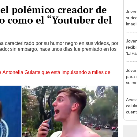
 el polémico creador de
Joven
o como el “Youtuber del
surica
imagi
Joven
ha caracterizado por su humor negro en sus videos, por
recib
ado; sin embargo, hace unos días fue premiado en los
‘El P
Jóven
de Antonella Gularte que está impulsando a miles de
para 
su me
boda
Acusa
celul
cuent
bolsa