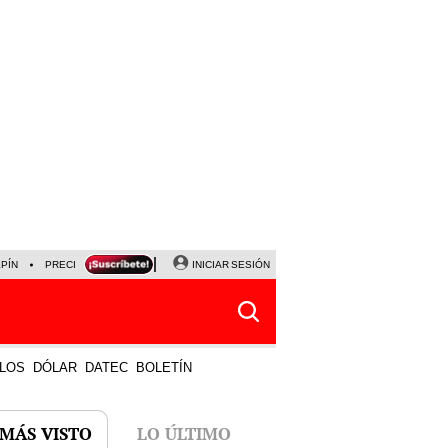
LPÍN
PRECIO DEL DÓLAR
CORTE DE LUZ
INICIAR SESIÓN
VIERNES 7 DE AGOSTO
ALBER
LOS
DÓLAR
DATEC
BOLETÍN
 MÁS VISTO
LO ÚLTIMO