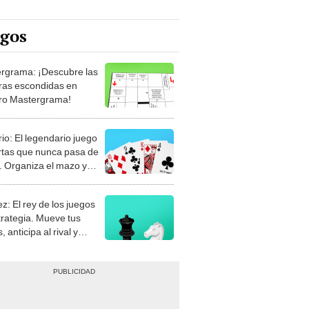
egos
rgrama: ¡Descubre las
ras escondidas en
ro Mastergrama!
rio: El legendario juego
rtas que nunca pasa de
 Organiza el mazo y
stra tu habilidad.
z: El rey de los juegos
trategia. Mueve tus
, anticipa al rival y
gue el jaque mate.