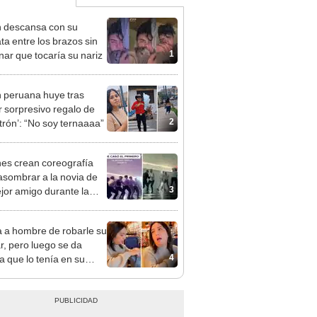
 descansa con su
ta entre los brazos sin
1
nar que tocaría su nariz
 peruana huye tras
ir sorpresivo regalo de
2
atrón’: “No soy ternaaaa”
es crean coreografía
asombrar a la novia de
3
jor amigo durante la
 a hombre de robarle su
ar, pero luego se da
4
a que lo tenía en su