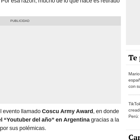
. Por esa razón, mucho de lo que hace es retirado
Te 
Mario
españ
con su
amor 
gastr
TikTo
cread
el evento llamado
Coscu Army Award
, en donde
Perú:
el “Youtuber del año” en Argentina
gracias a la
puede
por sus polémicas.
1.000
Car