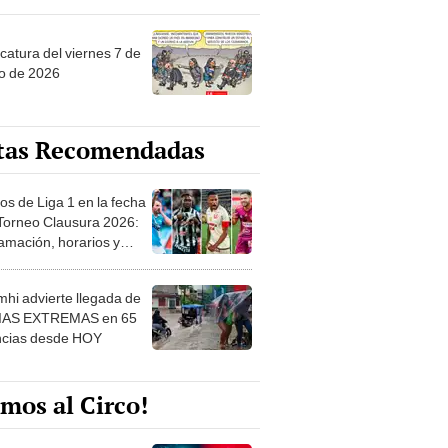
catura del viernes 7 de
o de 2026
tas Recomendadas
os de Liga 1 en la fecha
 Torneo Clausura 2026:
amación, horarios y
 ver
hi advierte llegada de
IAS EXTREMAS en 65
ncias desde HOY
mos al Circo!