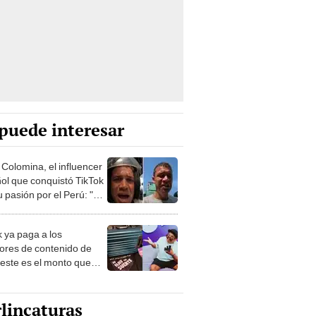
puede interesar
 Colomina, el influencer
ol que conquistó TikTok
 pasión por el Perú: "Mi
nació por la
onomía"
k ya paga a los
ores de contenido de
 este es el monto que
s llegar a cobrar por
 vistas
lincaturas