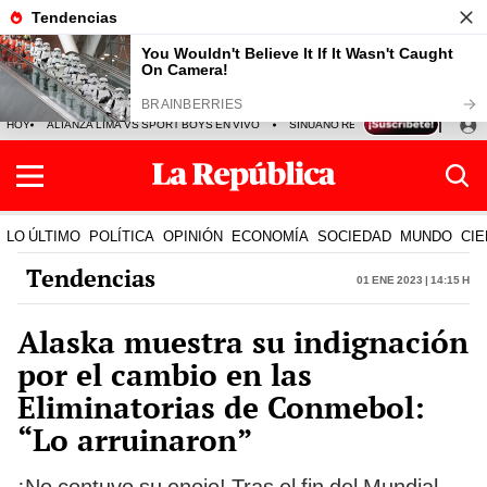
HOY
ALIANZA LIMA VS SPORT BOYS EN VIVO
SINUANO RESULTADOS HOY
JO
LO ÚLTIMO
POLÍTICA
OPINIÓN
ECONOMÍA
SOCIEDAD
MUNDO
CIE
Tendencias
01 Ene 2023 | 14:15 h
Alaska muestra su indignación
por el cambio en las
Eliminatorias de Conmebol:
“Lo arruinaron”