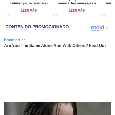
celular y qué ocurre si lo
mandarles mensajes a
bande
activas?
tus mejores amigos más
foto 
LEER MÁS
LEER MÁS
rápido
apps