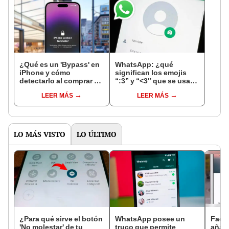
¿Qué es un 'Bypass' en
WhatsApp: ¿qué
iPhone y cómo
significan los emojis
detectarlo al comprar un
“:3” y “<3″ que se usan
celular de Apple usado?
en los chats?
LEER MÁS
LEER MÁS
LO MÁS VISTO
LO ÚLTIMO
¿Para qué sirve el botón
WhatsApp posee un
Face
'No molestar' de tu
truco que permite
añado