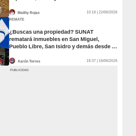
S/2.300, ¿cómo participar?
10:16 | 22/06/2026
Mailhy Rojas
REMATE
¿Buscas una propiedad? SUNAT
rematará inmuebles en San Miguel,
Pueblo Libre, San Isidro y demás desde S/
2.322 este junio, así puedes participar
16:37 | 16/06/2026
Aarón Torres