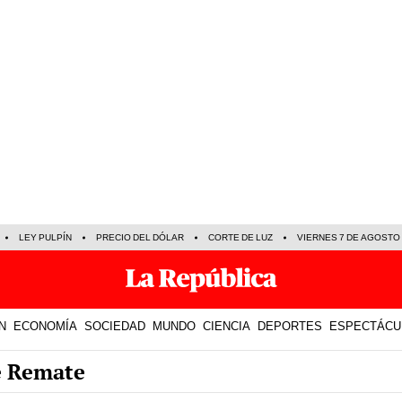
LEY PULPÍN
PRECIO DEL DÓLAR
CORTE DE LUZ
VIERNES 7 DE AGOSTO
N
ECONOMÍA
SOCIEDAD
MUNDO
CIENCIA
DEPORTES
ESPECTÁCU
e Remate