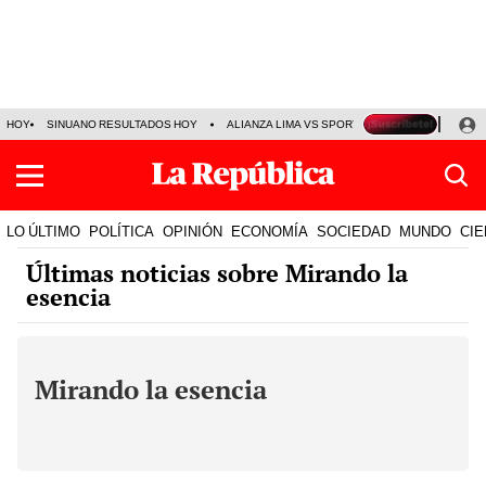
HOY
SINUANO RESULTADOS HOY
ALIANZA LIMA VS SPORT BOYS
JORGE MES
LO ÚLTIMO
POLÍTICA
OPINIÓN
ECONOMÍA
SOCIEDAD
MUNDO
CIE
Últimas noticias sobre Mirando la
esencia
Mirando la esencia