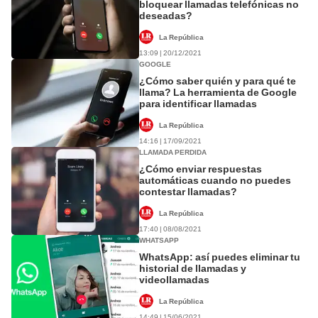
bloquear llamadas telefónicas no
deseadas?
La República
13:09 | 20/12/2021
GOOGLE
¿Cómo saber quién y para qué te
llama? La herramienta de Google
para identificar llamadas
La República
14:16 | 17/09/2021
LLAMADA PERDIDA
¿Cómo enviar respuestas
automáticas cuando no puedes
contestar llamadas?
La República
17:40 | 08/08/2021
WHATSAPP
WhatsApp: así puedes eliminar tu
historial de llamadas y
videollamadas
La República
14:49 | 15/06/2021