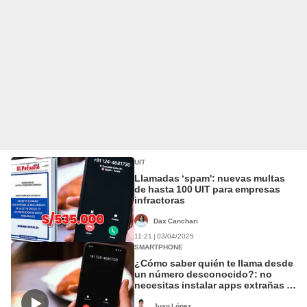
UIT
Llamadas ‘spam': nuevas multas
de hasta 100 UIT para empresas
infractoras
Dax Canchari
11:21 | 03/04/2025
SMARTPHONE
¿Cómo saber quién te llama desde
un número desconocido?: no
necesitas instalar apps extrañas ni
contestar
Juan López