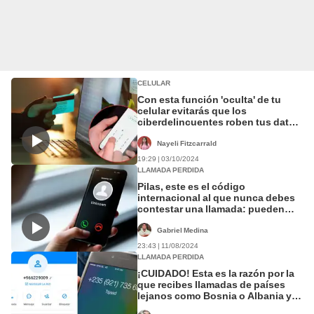
CELULAR
Con esta función 'oculta' de tu
celular evitarás que los
ciberdelincuentes roben tus datos
bancarios
Nayeli Fitzcarrald
19:29 | 03/10/2024
LLAMADA PERDIDA
Pilas, este es el código
internacional al que nunca debes
contestar una llamada: pueden
vaciarte la cuenta bancaria
Gabriel Medina
23:43 | 11/08/2024
LLAMADA PERDIDA
¡CUIDADO! Esta es la razón por la
que recibes llamadas de países
lejanos como Bosnia o Albania y
por qué no debes contestarlas