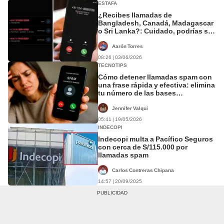
ESTAFA
¿Recibes llamadas de
Bangladesh, Canadá, Madagascar
o Sri Lanka?: Cuidado, podrías ser
víctima de una estafa solo por
contestar
Aarón Torres
08:26 | 03/06/2026
TECNOTIPS
Cómo detener llamadas spam con
una frase rápida y efectiva: elimina
tu número de las bases
comerciales
Jennifer Valqui
05:41 | 19/05/2026
INDECOPI
Indecopi multa a Pacífico Seguros
con cerca de S/115.000 por
llamadas spam
Carlos Contreras Chipana
14:57 | 20/09/2025