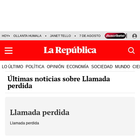
HOY
OLLANTA HUMALA
JANET TELLO
7 DE AGOSTO
TINKA RESULTADOS
LO ÚLTIMO
POLÍTICA
OPINIÓN
ECONOMÍA
SOCIEDAD
MUNDO
CIE
Últimas noticias sobre Llamada
perdida
Llamada perdida
Llamada perdida