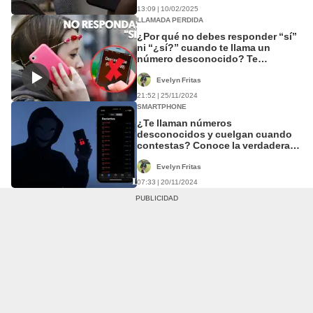
13:09 | 10/02/2025
LLAMADA PERDIDA
¿Por qué no debes responder “sí”
ni “¿sí?” cuando te llama un
número desconocido? Te
explicamos la verdadera razón
Evelyn Fritas
21:52 | 25/11/2024
SMARTPHONE
¿Te llaman números
desconocidos y cuelgan cuando
contestas? Conoce la verdadera
razón de las 'llamadas fantasma'
Evelyn Fritas
07:33 | 20/11/2024