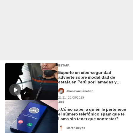
ESTAFA
Experto en ciberseguridad
advierte sobre modalidad de
estafa en Perú por llamadas y
revela cómo evitarla: "Usan
técnicas de ingeniería social"
Jhonatan Sánchez
21:11 | 26/08/2025
APP
¿Cómo saber a quién le pertenece
el número telefónico spam que te
llama sin tener que contestar?
Martin Reyes