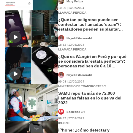
Mary Felipa
10:00 | 14/05/2024
LLAMADA PERDIDA
¿Qué tan peligroso puede ser
contestar las llamadas 'spam'?:
estafadores pueden suplantar
entidades legítimas
Nayeli Fitzcarrald
18:52 | 13/05/2024
LLAMADA PERDIDA
¿Qué es Wangiri en Perú y por qué
se considera la 'estafa perfecta'?:
personas reciben de 6 a 10
llamadas al día
Nayeli Fitzcarrald
09:08 | 12/05/2024
MINISTERIO DE TRANSPORTES Y
COMUNICACIONES (MTC)
SAMU reporta más de 72.000
llamadas falsas en lo que va del
2022
Sociedad LR
09:37 | 27/09/2022
IPHONE
iPhone: ¿cómo detectar y