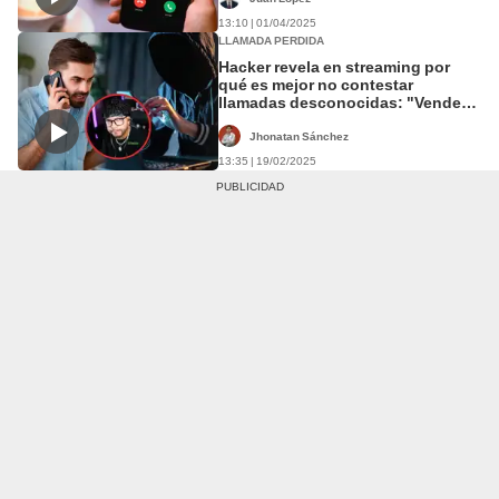
13:10 | 01/04/2025
LLAMADA PERDIDA
Hacker revela en streaming por
qué es mejor no contestar
llamadas desconocidas: "Venden
base de datos de personas que
respondieron"
Jhonatan Sánchez
13:35 | 19/02/2025