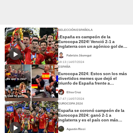
SELECCIÓN ESPAÑOLA
¡España es campeón de la
Eurocopa 2024! Venció 2-1 a
Inglaterra con un agónico gol de
Oyarzabal
Fabrizio Jáuregui
18:13 | 14/07/2024
ESPAÑA
Eurocopa 2024: Estos son los más
divertidos memes que dejó el
triunfo de España frente a
Inglaterra
Elisa Cruz
17:47 | 14/07/2024
EUROCOPA 2024
España se coronó campeón de la
Eurocopa 2024: ganó 2-1 a
Inglaterra y es el país con más
títulos en el torneo
Agustin Ricci