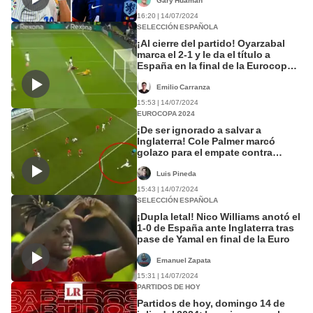
Gary Huaman
16:20 | 14/07/2024
SELECCIÓN ESPAÑOLA
¡Al cierre del partido! Oyarzabal
marca el 2-1 y le da el título a
España en la final de la Eurocopa
2024
Emilio Carranza
15:53 | 14/07/2024
EUROCOPA 2024
¡De ser ignorado a salvar a
Inglaterra! Cole Palmer marcó
golazo para el empate contra
España
Luis Pineda
15:43 | 14/07/2024
SELECCIÓN ESPAÑOLA
¡Dupla letal! Nico Williams anotó el
1-0 de España ante Inglaterra tras
pase de Yamal en final de la Euro
Emanuel Zapata
15:31 | 14/07/2024
PARTIDOS DE HOY
Partidos de hoy, domingo 14 de