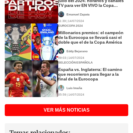
julio del 2024: horarios y canales
TV para ver EN VIVO la Copa
América y Eurocopa 2024
Emanuel Zapata
11:39 | 14/07/2024
EUROCOPA 2024
Millonarios premios: el campeón
de la Eurocopa se llevará casi el
doble que el de la Copa América
Eddy Bejarano
09:03 | 14/07/2024
SELECCIÓN ESPAÑOLA
España vs. Inglaterra: El camino
que recorrieron para llegar a la
final de la Eurocopa
Luis Imaña
05:59 | 14/07/2024
VER MÁS NOTICIAS
Temas relacionados: