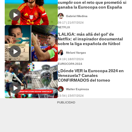
cumplir con el reto que prometió si
ganaba la Eurocopa con España
Gabriel Medina
09:17 | 21/07/2024
NETFLIX
'LALIGA: más allá del gol' de
Netflix: el inspirador documental
sobre la liga española de fútbol
Melani Vargas
19:19 | 18/07/2024
EUROCOPA 2024
¿Dónde VER la Eurocopa 2024 en
Venezuela? Canales
CONFIRMADOS del torneo
Walter Espinoza
23:54 | 15/07/2024