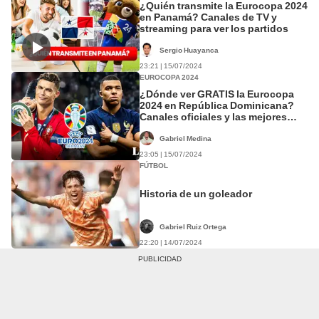
¿Quién transmite la Eurocopa 2024
en Panamá? Canales de TV y
streaming para ver los partidos
Sergio Huayanca
23:21 | 15/07/2024
EUROCOPA 2024
¿Dónde ver GRATIS la Eurocopa
2024 en República Dominicana?
Canales oficiales y las mejores
opciones ONLINE
Gabriel Medina
23:05 | 15/07/2024
FÚTBOL
Historia de un goleador
Gabriel Ruiz Ortega
22:20 | 14/07/2024