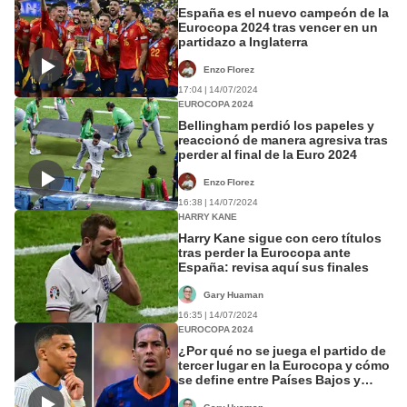
España es el nuevo campeón de la
Eurocopa 2024 tras vencer en un
partidazo a Inglaterra
Enzo Florez
17:04 | 14/07/2024
EUROCOPA 2024
Bellingham perdió los papeles y
reaccionó de manera agresiva tras
perder al final de la Euro 2024
Enzo Florez
16:38 | 14/07/2024
HARRY KANE
Harry Kane sigue con cero títulos
tras perder la Eurocopa ante
España: revisa aquí sus finales
Gary Huaman
16:35 | 14/07/2024
EUROCOPA 2024
¿Por qué no se juega el partido de
tercer lugar en la Eurocopa y cómo
se define entre Países Bajos y
Francia?