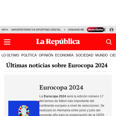
HOY
UNIVERSITARIO VS SPORTING CRISTAL
SINUANO RESULTADOS HOY
CA
LO ÚLTIMO
POLÍTICA
OPINIÓN
ECONOMÍA
SOCIEDAD
MUNDO
CIE
Últimas noticias sobre Eurocopa 2024
Eurocopa 2024
La
Eurocopa 2024
será la edición número 17
del torneo de fútbol más importante del
continente europeo a nivel de selecciones. Se
realizará en Alemania entre junio y julio del
presente año bajo la organización de la
UEFA
.