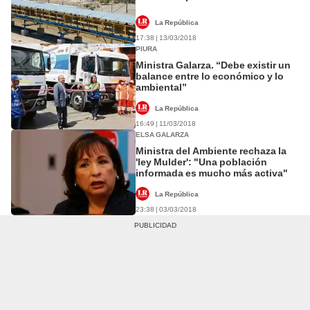
La República
17:38 | 13/03/2018
PIURA
Ministra Galarza. “Debe existir un
balance entre lo económico y lo
ambiental”
La República
16:49 | 11/03/2018
ELSA GALARZA
Ministra del Ambiente rechaza la
'ley Mulder': "Una población
informada es mucho más activa"
La República
23:38 | 03/03/2018