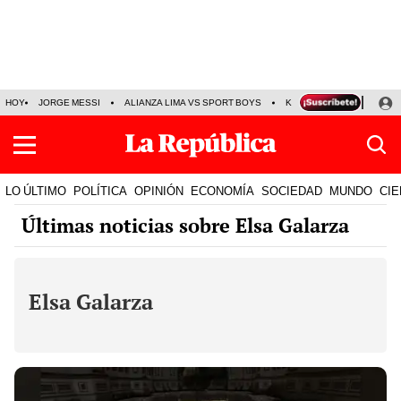
HOY
JORGE MESSI
ALIANZA LIMA VS SPORT BOYS
KENJI FUJIMORI
PRE
LO ÚLTIMO
POLÍTICA
OPINIÓN
ECONOMÍA
SOCIEDAD
MUNDO
CIE
Últimas noticias sobre Elsa Galarza
Elsa Galarza