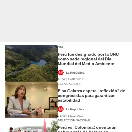
ONU
Perú fue designado por la ONU
como sede regional del Día
Mundial del Medio Ambiente
La República
18:52 | 19/02/2018
ELSA GALARZA
Elsa Galarza espera “reflexión” de
congresistas para garantizar
estabilidad
La República
21:45 | 18/12/2017
SELECCIÓN NACIONAL
Perú vs. Colombia: orientarán
sobre arrojo de basura en