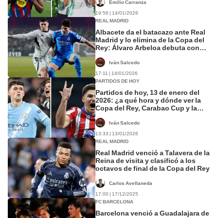
Emilio Carranza
19:56 | 14/01/2026
REAL MADRID
Albacete da el batacazo ante Real
Madrid y lo elimina de la Copa del
Rey: Álvaro Arbeloa debuta con
una derrota
Iván Salcedo
17:11 | 14/01/2026
PARTIDOS DE HOY
Partidos de hoy, 13 de enero del
2026: ¿a qué hora y dónde ver la
Copa del Rey, Carabao Cup y la
Copa Italia?
Iván Salcedo
13:33 | 13/01/2026
REAL MADRID
Real Madrid venció a Talavera de la
Reina de visita y clasificó a los
octavos de final de la Copa del Rey
Carlos Avellaneda
17:00 | 17/12/2025
FC BARCELONA
Barcelona venció a Guadalajara de