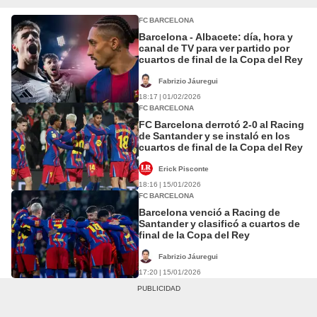
FC BARCELONA
Barcelona - Albacete: día, hora y
canal de TV para ver partido por
cuartos de final de la Copa del Rey
Fabrizio Jáuregui
18:17 | 01/02/2026
FC BARCELONA
FC Barcelona derrotó 2-0 al Racing
de Santander y se instaló en los
cuartos de final de la Copa del Rey
Erick Pisconte
18:16 | 15/01/2026
FC BARCELONA
Barcelona venció a Racing de
Santander y clasificó a cuartos de
final de la Copa del Rey
Fabrizio Jáuregui
17:20 | 15/01/2026