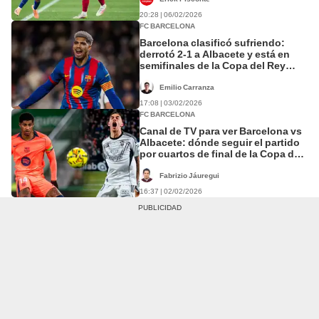
20:28 | 06/02/2026
FC BARCELONA
Barcelona clasificó sufriendo:
derrotó 2-1 a Albacete y está en
semifinales de la Copa del Rey
2026
Emilio Carranza
17:08 | 03/02/2026
FC BARCELONA
Canal de TV para ver Barcelona vs
Albacete: dónde seguir el partido
por cuartos de final de la Copa del
Rey
Fabrizio Jáuregui
16:37 | 02/02/2026