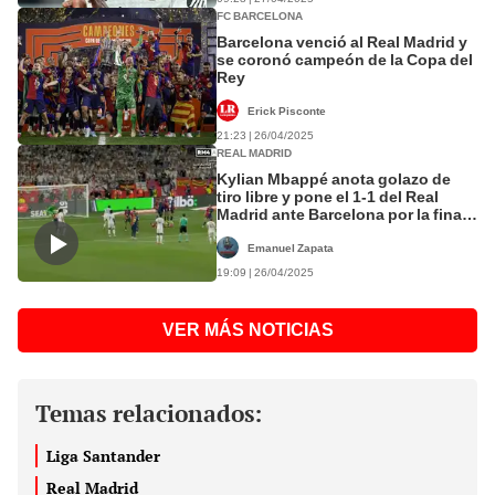
FC BARCELONA
Barcelona venció al Real Madrid y
se coronó campeón de la Copa del
Rey
Erick Pisconte
21:23 | 26/04/2025
REAL MADRID
Kylian Mbappé anota golazo de
tiro libre y pone el 1-1 del Real
Madrid ante Barcelona por la final
de la Copa del Rey
Emanuel Zapata
19:09 | 26/04/2025
VER MÁS NOTICIAS
Temas relacionados:
Liga Santander
Real Madrid