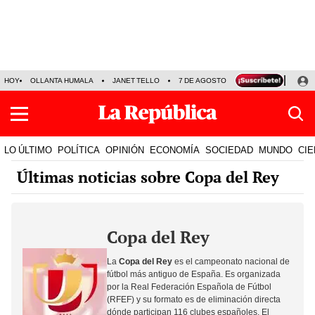
HOY
OLLANTA HUMALA
JANET TELLO
7 DE AGOSTO
TINKA RESULTADOS
LO ÚLTIMO
POLÍTICA
OPINIÓN
ECONOMÍA
SOCIEDAD
MUNDO
CIE
Últimas noticias sobre Copa del Rey
Copa del Rey
La
Copa del Rey
es el campeonato nacional de
fútbol más antiguo de España. Es organizada
por la Real Federación Española de Fútbol
(RFEF) y su formato es de eliminación directa
dónde participan 116 clubes españoles. El