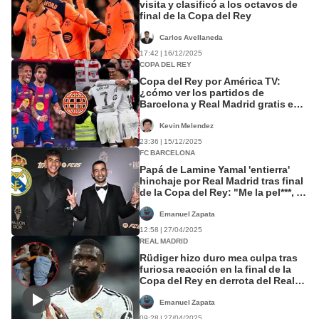
visita y clasificó a los octavos de
final de la Copa del Rey
Carlos Avellaneda
17:42 | 16/12/2025
COPA DEL REY
Copa del Rey por América TV:
¿cómo ver los partidos de
Barcelona y Real Madrid gratis en
Perú?
Kevin Melendez
23:36 | 15/12/2025
FC BARCELONA
Papá de Lamine Yamal 'entierra'
hinchaje por Real Madrid tras final
de la Copa del Rey: "Me la pel***, el
que me da de comer es Barcelona"
Emanuel Zapata
12:58 | 27/04/2025
REAL MADRID
Rüdiger hizo duro mea culpa tras
furiosa reacción en la final de la
Copa del Rey en derrota del Real
Madrid: "Pido perdón al árbitro"
Emanuel Zapata
09:28 | 27/04/2025