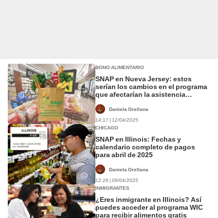
BONO ALIMENTARIO
SNAP en Nueva Jersey: estos
serían los cambios en el programa
que afectarían la asistencia
alimentaria para miles de familias
Daniela Orellana
14:17 | 12/04/2025
CHICAGO
SNAP en Illinois: Fechas y
calendario completo de pagos
para abril de 2025
Daniela Orellana
12:26 | 09/04/2025
INMIGRANTES
¿Eres inmigrante en Illinois? Así
puedes acceder al programa WIC
para recibir alimentos gratis