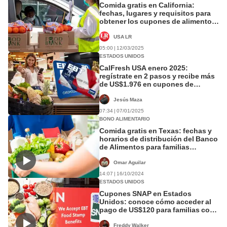
Comida gratis en California:
fechas, lugares y requisitos para
obtener los cupones de alimentos
en marzo 2025
USA LR
05:00 | 12/03/2025
ESTADOS UNIDOS
CalFresh USA enero 2025:
regístrate en 2 pasos y recibe más
de US$1.976 en cupones de
alimentos en California
Jesús Maza
07:34 | 07/01/2025
BONO ALIMENTARIO
Comida gratis en Texas: fechas y
horarios de distribución del Banco
de Alimentos para familias
necesitadas
Omar Aguilar
14:07 | 16/10/2024
ESTADOS UNIDOS
Cupones SNAP en Estados
Unidos: conoce cómo acceder al
pago de US$120 para familias con
hijos en etapa escolar
Freddy Walker