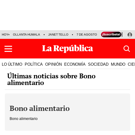
HOY
OLLANTA HUMALA
JANET TELLO
7 DE AGOSTO
TINKA RESULTADOS
LO ÚLTIMO
POLÍTICA
OPINIÓN
ECONOMÍA
SOCIEDAD
MUNDO
CIE
Últimas noticias sobre Bono
alimentario
Bono alimentario
Bono alimentario