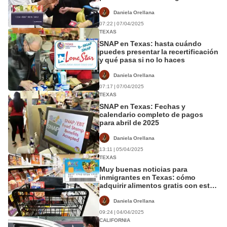
Daniela Orellana
07:22 | 07/04/2025
TEXAS
SNAP en Texas: hasta cuándo
puedes presentar la recertificación
y qué pasa si no lo haces
Daniela Orellana
07:17 | 07/04/2025
TEXAS
SNAP en Texas: Fechas y
calendario completo de pagos
para abril de 2025
Daniela Orellana
13:11 | 05/04/2025
TEXAS
Muy buenas noticias para
inmigrantes en Texas: cómo
adquirir alimentos gratis con esta
tarjeta especial
Daniela Orellana
09:24 | 04/04/2025
CALIFORNIA