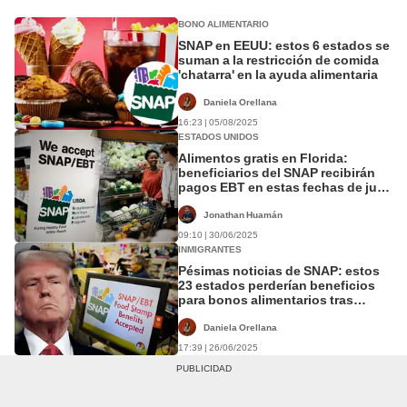
BONO ALIMENTARIO
SNAP en EEUU: estos 6 estados se
suman a la restricción de comida
'chatarra' en la ayuda alimentaria
Daniela Orellana
16:23 | 05/08/2025
ESTADOS UNIDOS
Alimentos gratis en Florida:
beneficiarios del SNAP recibirán
pagos EBT en estas fechas de julio
2025
Jonathan Huamán
09:10 | 30/06/2025
INMIGRANTES
Pésimas noticias de SNAP: estos
23 estados perderían beneficios
para bonos alimentarios tras
recortes de Trump en EEUU
Daniela Orellana
17:39 | 26/06/2025