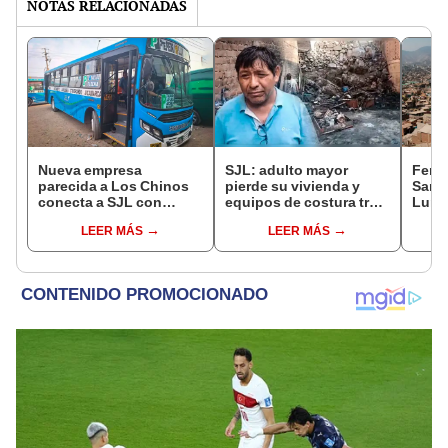
NOTAS RELACIONADAS
Nueva empresa
SJL: adulto mayor
Feria
parecida a Los Chinos
pierde su vivienda y
San 
conecta a SJL con
equipos de costura tras
Luri
Puente Piedra a solo
voraz incendio
dónde
LEER MÁS
LEER MÁS
S/5: ¿cuál es su ruta?
ingre