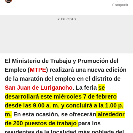
Compartir
El Ministerio de Trabajo y Promoción del
Empleo (
MTPE
) realizará una nueva edición
de la maratón del empleo en el distrito de
San Juan de Lurigancho
. La feria
se
desarrollará este miércoles 7 de febrero
desde las 9.00 a. m. y concluirá a la 1.00 p.
m.
En esta ocasión, se ofrecerán
alrededor
de 200 puestos de trabajo
para los
residentes de la localidad más poblada del