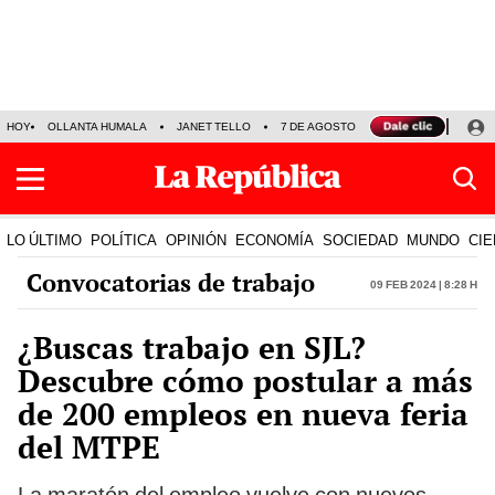
HOY
OLLANTA HUMALA
JANET TELLO
7 DE AGOSTO
TINKA RESULTADOS
LO ÚLTIMO
POLÍTICA
OPINIÓN
ECONOMÍA
SOCIEDAD
MUNDO
CIE
Convocatorias de trabajo
09 Feb 2024 | 8:28 h
¿Buscas trabajo en SJL?
Descubre cómo postular a más
de 200 empleos en nueva feria
del MTPE