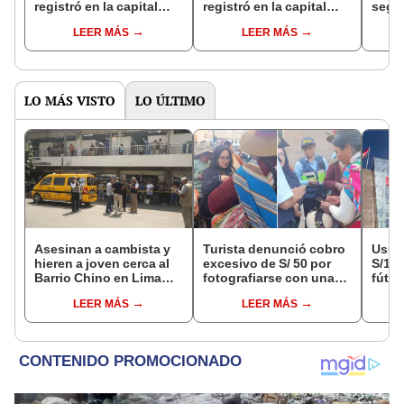
registró en la capital
registró en la capital
segú
este sábado 1 de
este viernes 10 de enero
LEER MÁS
LEER MÁS
febrero
LO MÁS VISTO
LO ÚLTIMO
Asesinan a cambista y
Turista denunció cobro
Usuar
hieren a joven cerca al
excesivo de S/ 50 por
S/14.
Barrio Chino en Lima
fotografiarse con una
fútbo
Cercado: un
alpaca en Cusco y
se ne
LEER MÁS
LEER MÁS
sospechoso detenido
Serenazgo recuperó el
Indec
dinero
empr
19.0