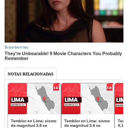
NOTAS RELACIONADAS
Temblor en Lima: sismo
Temblor en Lima: sismo
Temb
de magnitud 3.8 se
de magnitud 3.6 se
4,1 r