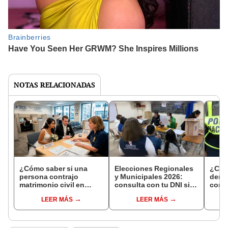
NOTAS RELACIONADAS
¿Cómo saber si una
Elecciones Regionales
¿Cóm
persona contrajo
y Municipales 2026:
denun
matrimonio civil en
consulta con tu DNI si
con 
Reniec?
fuiste elegido miembro
LEER MÁS
LEER MÁS
de mesa para este 4 de
octubre en el link oficial
de la ONPE