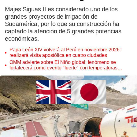
Majes Siguas II es considerado uno de los
grandes proyectos de irrigación de
Sudamérica, por lo que su construcción ha
captado la atención de 5 grandes potencias
económicas.
Papa León XIV volverá al Perú en noviembre 2026:
realizará visita apostólica en cuatro ciudades
OMM advierte sobre El Niño global: fenómeno se
fortalecerá como evento "fuerte" con temperaturas
récord este 2026