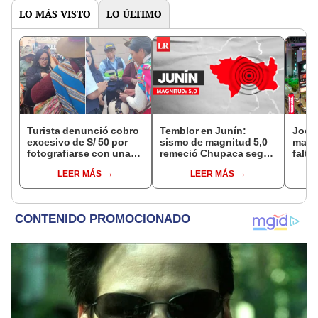
LO MÁS VISTO
LO ÚLTIMO
Turista denunció cobro
Temblor en Junín:
Jocke
excesivo de S/ 50 por
sismo de magnitud 5,0
manti
fotografiarse con una
remeció Chupaca según
falta
alpaca en Cusco y
IGP
¿desd
LEER MÁS
LEER MÁS
Serenazgo recuperó el
el ce
dinero