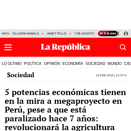
HOY
OLLANTA HUMALA
JANET TELLO
7 DE AGOSTO
TINKA RESULTADOS
LO ÚLTIMO
POLÍTICA
OPINIÓN
ECONOMÍA
SOCIEDAD
MUNDO
CIE
Sociedad
18 Ene 2025 | 13:37 h
5 potencias económicas tienen
en la mira a megaproyecto en
Perú, pese a que está
paralizado hace 7 años:
revolucionará la agricultura