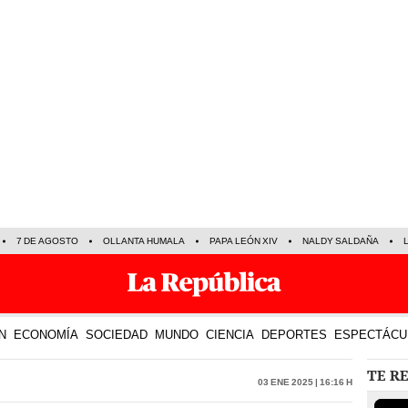
7 DE AGOSTO
OLLANTA HUMALA
PAPA LEÓN XIV
NALDY SALDAÑA
N
ECONOMÍA
SOCIEDAD
MUNDO
CIENCIA
DEPORTES
ESPECTÁCU
TE R
03 Ene 2025 | 16:16 h