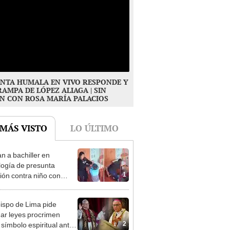
NTA HUMALA EN VIVO RESPONDE Y
RAMPA DE LÓPEZ ALIAGA | SIN
N CON ROSA MARÍA PALACIOS
 MÁS VISTO
LO ÚLTIMO
n a bachiller en
logía de presunta
1
ión contra niño con
mo en Surco: cámaras
n el hecho
ispo de Lima pide
ar leyes procrimen
2
símbolo espiritual ante