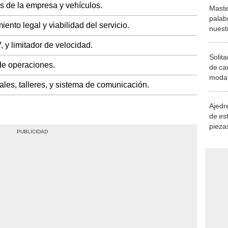
s de la empresa y vehículos.
Maste
palab
nto legal y viabilidad del servicio.
nuest
 y limitador de velocidad.
Solita
de operaciones.
de ca
moda.
les, talleres, y sistema de comunicación.
demue
Ajedre
de es
piezas
consi