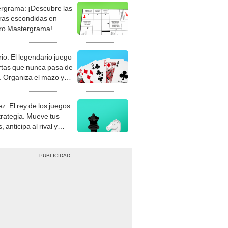
rgrama: ¡Descubre las
ras escondidas en
ro Mastergrama!
rio: El legendario juego
rtas que nunca pasa de
 Organiza el mazo y
stra tu habilidad.
z: El rey de los juegos
trategia. Mueve tus
, anticipa al rival y
gue el jaque mate.