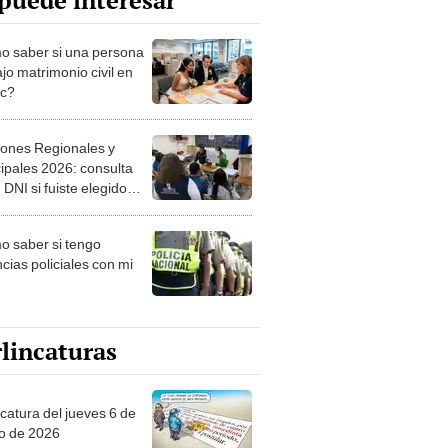
puede interesar
 saber si una persona
jo matrimonio civil en
ec?
iones Regionales y
ipales 2026: consulta
 DNI si fuiste elegido
ro de mesa para este 4
ubre en el link oficial de
 saber si tengo
NPE
cias policiales con mi
lincaturas
ncatura del jueves 6 de
o de 2026