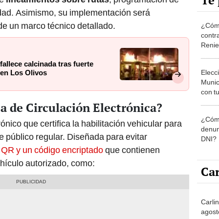
Te 
idad. Asimismo, su implementación será
de un marco técnico detallado.
¿Cómo
contra
Reni
allece calcinada tras fuerte
Elecc
 en Los Olivos
Munic
con tu
miemb
ca de Circulación Electrónica?
de oct
¿Cómo
la O
ico que certifica la habilitación vehicular para
denun
te público regular. Diseñada para evitar
DNI?
 QR y un código encriptado
que contienen
ehículo autorizado, como:
Car
Carli
agost