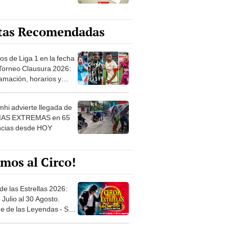
tas Recomendadas
os de Liga 1 en la fecha
 Torneo Clausura 2026:
amación, horarios y
 ver
hi advierte llegada de
IAS EXTREMAS en 65
ncias desde HOY
mos al Circo!
de las Estrellas 2026:
 Julio al 30 Agosto.
e de las Leyendas - San
l