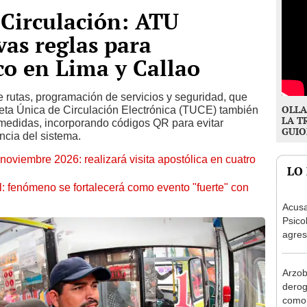
 Circulación: ATU
as reglas para
co en Lima y Callao
e rutas, programación de servicios y seguridad, que
OLLA
jeta Única de Circulación Electrónica (TUCE) también
LA T
 medidas, incorporando códigos QR para evitar
GUIO
encia del sistema.
oviembre 2026: realizará visita apostólica en cuatro
LO
: fenómeno se fortalecerá como evento "fuerte" con
Acusa
Psico
agres
autis
capta
Arzob
derog
como 