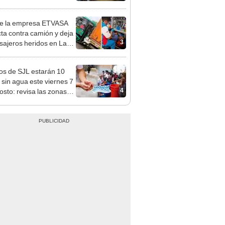
sita del papa León XIV
e la empresa ETVASA
ta contra camión y deja
3
sajeros heridos en La
ia
os de SJL estarán 10
 sin agua este viernes 7
4
osto: revisa las zonas
adas, según Sedapal