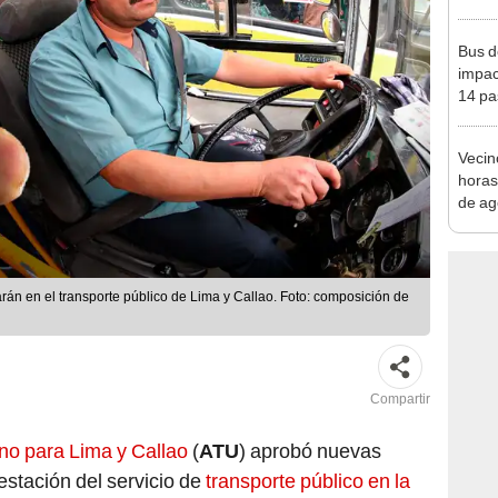
la vi
Bus d
impac
14 pa
Victor
Vecin
horas
de ag
afect
n en el transporte público de Lima y Callao. Foto: composición de
Compartir
no para Lima y Callao
(
ATU
) aprobó nuevas
estación del servicio de
transporte público en la