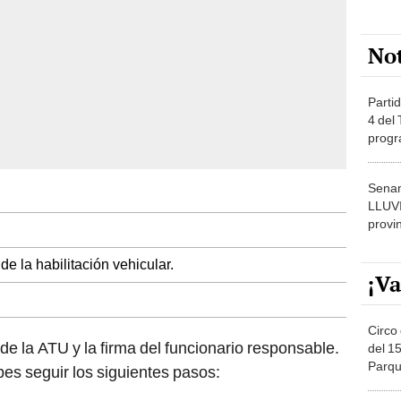
No
Partid
4 del
progr
dónde
Senam
LLUV
provi
e la habilitación vehicular.
¡Va
Circo 
de la ATU y la firma del funcionario responsable​.
del 15
Parqu
es seguir los siguientes pasos:
Migue