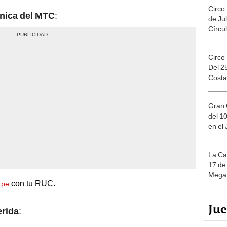
Circo
ónica del MTC
:
de Jul
Círcul
Circo
Del 2
Costa
Gran 
del 10
en el
La Ca
17 de 
Mega 
con tu RUC.
.pe
Ju
rida
: