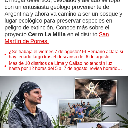
Un lugar desértico, desolado y alejado se topó
con un entusiasta geólogo proveniente de
Argentina y ahora va camino a ser un bosque y
lugar ecológico para preservar especies en
peligro de extinción. Conoce más sobre el
proyecto
Cerro La Milla
en el distrito
San
Martín de Porres.
¿Se trabaja el viernes 7 de agosto? El Peruano aclara si
hay feriado largo tras el descanso del 6 de agosto
Más de 10 distritos de Lima y Callao no tendrán luz
hasta por 12 horas del 5 al 7 de agosto: revisa horarios y
zonas afectadas