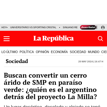
HOY
UNIVERSITARIO VS SPORTING CRISTAL
SINUANO RESULTADOS HOY
CA
LO ÚLTIMO
POLÍTICA
OPINIÓN
ECONOMÍA
SOCIEDAD
MUNDO
CIE
Sociedad
20 May 2024 | 16:47 h
Buscan convertir un cerro
árido de SMP en paraíso
verde: ¿quién es el argentino
detrás del proyecto La Milla?