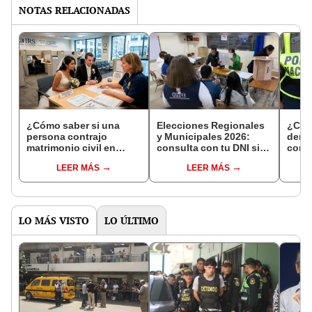
NOTAS RELACIONADAS
¿Cómo saber si una
Elecciones Regionales
¿Cóm
persona contrajo
y Municipales 2026:
denun
matrimonio civil en
consulta con tu DNI si
con 
Reniec?
fuiste elegido miembro
LEER MÁS
LEER MÁS
de mesa para este 4 de
octubre en el link oficial
de la ONPE
LO MÁS VISTO
LO ÚLTIMO