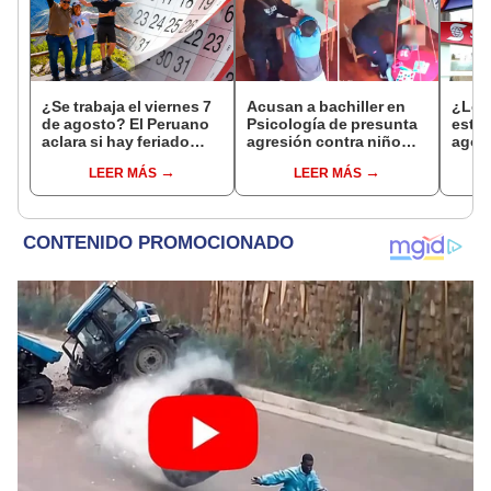
¿Se trabaja el viernes 7
Acusan a bachiller en
¿Los
de agosto? El Peruano
Psicología de presunta
este 
aclara si hay feriado
agresión contra niño
agos
largo tras el descanso
con autismo en Surco:
horar
LEER MÁS
LEER MÁS
del 6 de agosto
cámaras captan el
habil
hecho
Inter
Banc