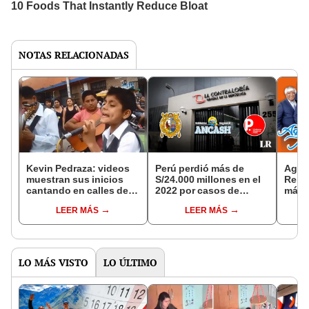
NOTAS RELACIONADAS
Kevin Pedraza: videos
Perú perdió más de
Agua 
muestran sus inicios
S/24.000 millones en el
Rengi
cantando en calles de
2022 por casos de
más e
Cajamarca, Piura y
corrupción, según
Telet
LEER MÁS
LEER MÁS
Trujillo
Contraloría
y dó
LO MÁS VISTO
LO ÚLTIMO