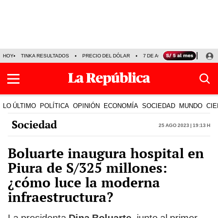
HOY
TINKA RESULTADOS
PRECIO DEL DÓLAR
7 DE AGOSTO
OLLANTA H
LO ÚLTIMO
POLÍTICA
OPINIÓN
ECONOMÍA
SOCIEDAD
MUNDO
CIE
Sociedad
25 Ago 2023 | 19:13 h
Boluarte inaugura hospital en
Piura de S/325 millones:
¿cómo luce la moderna
infraestructura?