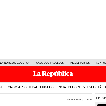
NUANO RESULTADOS HOY
CASO MOCHASUELDOS
MIGUEL TORRES
LEY PU
N
ECONOMÍA
SOCIEDAD
MUNDO
CIENCIA
DEPORTES
ESPECTÁCU
TE R
29 Abr 2023 | 21:25 h