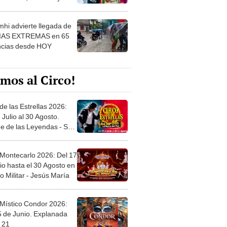
 ver
hi advierte llegada de
IAS EXTREMAS en 65
ncias desde HOY
mos al Circo!
de las Estrellas 2026:
 Julio al 30 Agosto.
e de las Leyendas - San
l
 Montecarlo 2026: Del 17
io hasta el 30 Agosto en
o Militar - Jesús María
 Místico Condor 2026:
5 de Junio. Explanada
 21