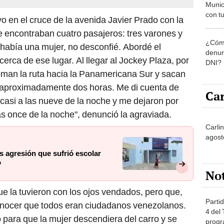
Munic
con tu
ivo en el cruce de la avenida Javier Prado con la
miemb
e encontraban cuatro pasajeros: tres varones y
de oct
¿Cómo
la O
había una mujer, no desconfié. Abordé el
denun
rca de ese lugar. Al llegar al Jockey Plaza, por
DNI?
 toman la ruta hacia la Panamericana Sur y sacan
 aproximadamente dos horas. Me di cuenta de
Car
 casi a las nueve de la noche y me dejaron por
as once de la noche", denunció la agraviada.
Carlin
agost
s agresión que sufrió escolar
o
No
 la tuvieron con los ojos vendados, pero que,
Partid
conocer que todos eran ciudadanos venezolanos.
4 del
 para que la mujer descendiera del carro y se
progr