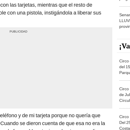
 con las tarjetas, mientras que el resto de
dónde
 con una pistola, instigándola a liberar sus
Senam
LLUV
provi
¡Va
Circo 
del 15
Parqu
Migue
Circo
de Jul
Círcul
 teléfono y de mi tarjeta porque no quería que
Circo
Del 2
. Cuando se dieron cuenta de que esa no era la
Costa