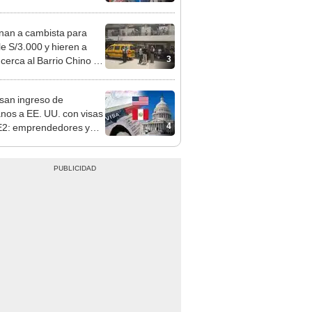
sco: serenazgo
eró el dinero
nan a cambista para
le S/3.000 y hieren a
3
 cerca al Barrio Chino en
 Cercado
san ingreso de
nos a EE. UU. con visas
4
E2: emprendedores y
 serían los más
iciados