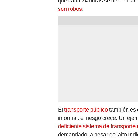
que cada 24 horas se denuncian 
son robos
.
El
transporte público
también es c
informal, el riesgo crece. Un eje
deficiente sistema de transporte e
demandado, a pesar del alto índic