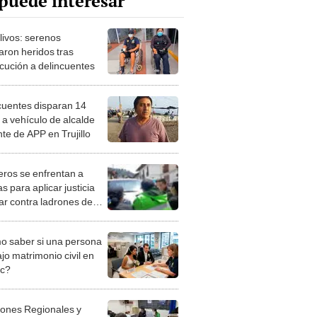
puede interesar
livos: serenos
aron heridos tras
cución a delincuentes
cuentes disparan 14
 a vehículo de alcalde
nte de APP en Trujillo
ros se enfrentan a
as para aplicar justicia
ar contra ladrones de
en Cajamarca
 saber si una persona
jo matrimonio civil en
ec?
iones Regionales y