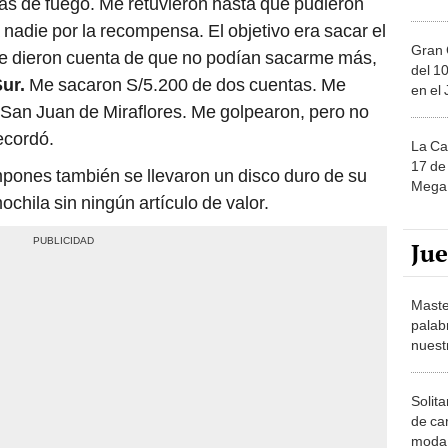
as de fuego. Me retuvieron hasta que pudieron
nadie por la recompensa. El objetivo era sacar el
Gran 
e dieron cuenta de que no podían sacarme más,
del 10
ur.
Me sacaron S/5.200 de dos cuentas. Me
en el
 San Juan de Miraflores. Me golpearon, pero no
ecordó.
La Ca
17 de 
pones también se llevaron un disco duro de su
Mega 
ochila sin ningún artículo de valor.
Ju
Maste
palab
nuest
Solita
de ca
moda.