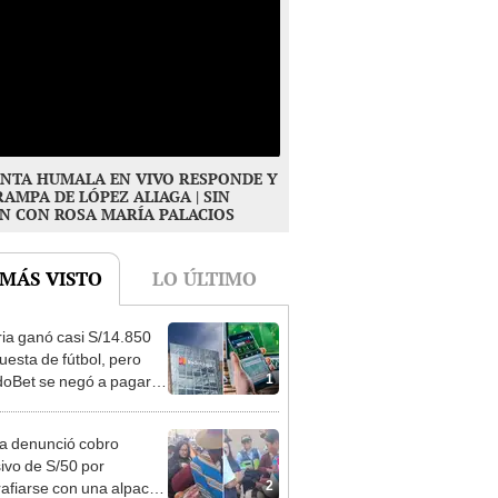
NTA HUMALA EN VIVO RESPONDE Y
RAMPA DE LÓPEZ ALIAGA | SIN
N CON ROSA MARÍA PALACIOS
 MÁS VISTO
LO ÚLTIMO
ia ganó casi S/14.850
uesta de fútbol, pero
1
oBet se negó a pagar:
opi multó a la empresa
ás de S/ 19.000
ta denunció cobro
ivo de S/50 por
2
rafiarse con una alpaca