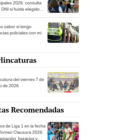
ipales 2026: consulta
 DNI si fuiste elegido
ro de mesa para este 4
ubre en el link oficial de
 saber si tengo
NPE
cias policiales con mi
lincaturas
catura del viernes 7 de
o de 2026
tas Recomendadas
os de Liga 1 en la fecha
 Torneo Clausura 2026:
amación, horarios y