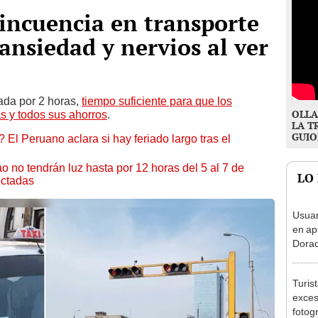
lincuencia en transporte
ansiedad y nervios al ver
ada por 2 horas,
tiempo suficiente para que los
OLLA
s y todos sus ahorros
.
LA T
GUIO
 El Peruano aclara si hay feriado largo tras el
ao no tendrán luz hasta por 12 horas del 5 al 7 de
LO
ectadas
Usuar
en ap
Dorad
Indec
con m
Turis
exces
fotog