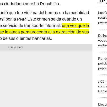
Te 
a ciudadana ante La República.
 contó que fue víctima del hampa en la modalidad
Los O
result
así por la PNP. Este crimen se da cuando un
perse
 servicio de transporte informal:
una vez que la
 se le ataca para proceder a la extracción de sus
Delin
o de sus cuentas bancarias.
veces
milita
Ronde
policí
popul
moto 
¿Cómo
contra
Reni
Elecc