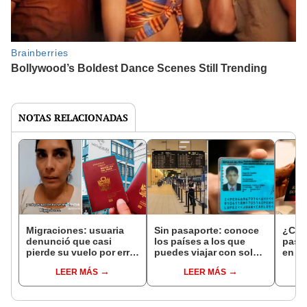
NOTAS RELACIONADAS
Migraciones: usuaria
Sin pasaporte: conoce
¿Cuá
denunció que casi
los países a los que
pasa
pierde su vuelo por error
puedes viajar con solo
en 20
en verificación de
DNI
neces
LEER MÁS
LEER MÁS
pasaporte
reno