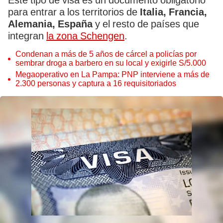
Este tipo de visa es un documento obligatorio
para entrar a los territorios de
Italia, Francia,
Alemania, España
y el resto de países que
integran
la zona Schengen
.
Condenan a más de 5 años de cárcel a policías por
sembrar droga a barbero en su local y exigirle S/5.000
Megaoperativo en La Pampa: PNP interviene a más de
2.300 personas y captura a 16 requisitoriados