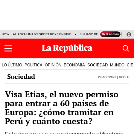
HOY
ALIANZA LIMA VS SPORT BOYS EN VIVO
SINUANO RESULTADOS HOY
JO
LO ÚLTIMO
POLÍTICA
OPINIÓN
ECONOMÍA
SOCIEDAD
MUNDO
CIE
Sociedad
23 Abr 2023 | 16:20 h
Visa Etias, el nuevo permiso
para entrar a 60 países de
Europa: ¿cómo tramitar en
Perú y cuánto cuesta?