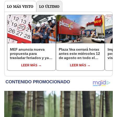
LO MÁS VISTO
LO ÚLTIMO
MEF anuncia nueva
Plaza Vea cerrará horas
Impu
propuesta para
antes este miércoles 12
perua
trasladar feriados y ya
de agosto en todo el
visas
no sería a los viernes:
Perú: tiendas atenderán
empr
LEER MÁS
LEER MÁS
“Lunes es mejor día”
hasta las 7 p.m.
pyme
bene