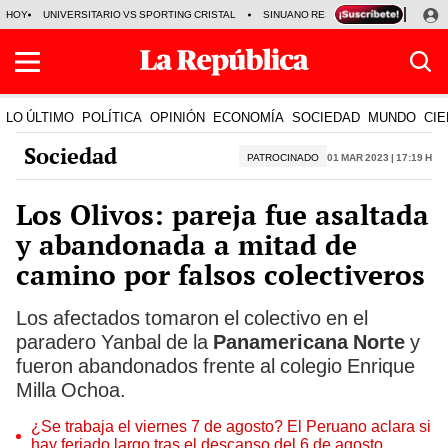
HOY
UNIVERSITARIO VS SPORTING CRISTAL
SINUANO RESULTADOS HOY
CA
LO ÚLTIMO
POLÍTICA
OPINIÓN
ECONOMÍA
SOCIEDAD
MUNDO
CIE
Sociedad
PATROCINADO
01 Mar 2023 | 17:19 h
Los Olivos: pareja fue asaltada
y abandonada a mitad de
camino por falsos colectiveros
Los afectados tomaron el colectivo en el
paradero Yanbal de la
Panamericana Norte
y
fueron abandonados frente al colegio Enrique
Milla Ochoa.
¿Se trabaja el viernes 7 de agosto? El Peruano aclara si
hay feriado largo tras el descanso del 6 de agosto