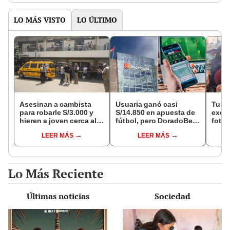
LO MÁS VISTO
LO ÚLTIMO
Asesinan a cambista
Usuaria ganó casi
Turis
para robarle S/3.000 y
S/14.850 en apuesta de
exces
hieren a joven cerca al
fútbol, pero DoradoBet
fotog
Barrio Chino en Lima
se negó a pagar:
alpa
LEER MÁS
LEER MÁS
Cercado
Indecopi multó a la
seren
empresa con más de S/
dine
19.000
Lo Más Reciente
Últimas noticias
Sociedad