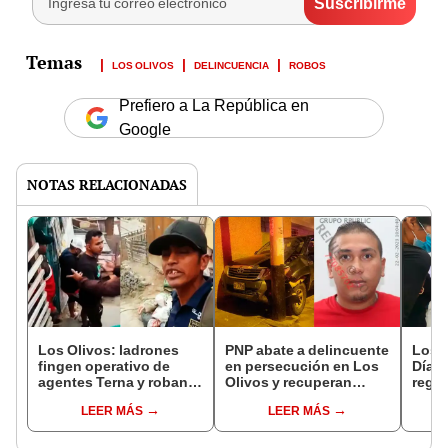
LOS OLIVOS
DELINCUENCIA
ROBOS
Prefiero a La República en
Google
NOTAS RELACIONADAS
Los Olivos: ladrones
PNP abate a delincuente
Los O
fingen operativo de
en persecución en Los
Día d
agentes Terna y roban
Olivos y recuperan
rega
S/10.000 a adulta mayor
camioneta de víctima
desa
LEER MÁS
LEER MÁS
veci