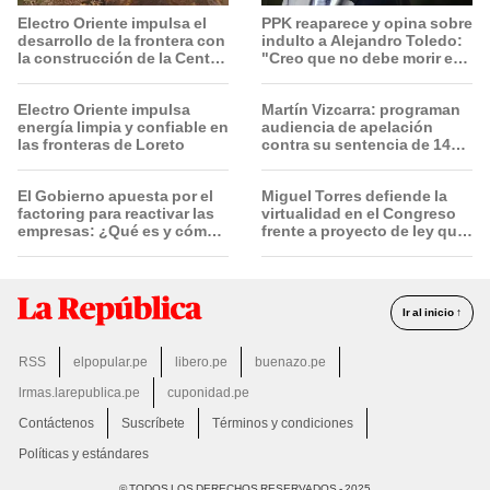
Electro Oriente impulsa el
PPK reaparece y opina sobre
desarrollo de la frontera con
indulto a Alejandro Toledo:
la construcción de la Central
"Creo que no debe morir en
Solar de San Antonio del
la cárcel"
Estrecho
Electro Oriente impulsa
Martín Vizcarra: programan
energía limpia y confiable en
audiencia de apelación
las fronteras de Loreto
contra su sentencia de 14
años de prisión el 20 de
agosto
El Gobierno apuesta por el
Miguel Torres defiende la
factoring para reactivar las
virtualidad en el Congreso
empresas: ¿Qué es y cómo
frente a proyecto de ley que
funciona?
plantea la presencialidad
Ir al inicio ↑
RSS
elpopular.pe
libero.pe
buenazo.pe
lrmas.larepublica.pe
cuponidad.pe
Contáctenos
Suscríbete
Términos y condiciones
Políticas y estándares
© TODOS LOS DERECHOS RESERVADOS - 2025