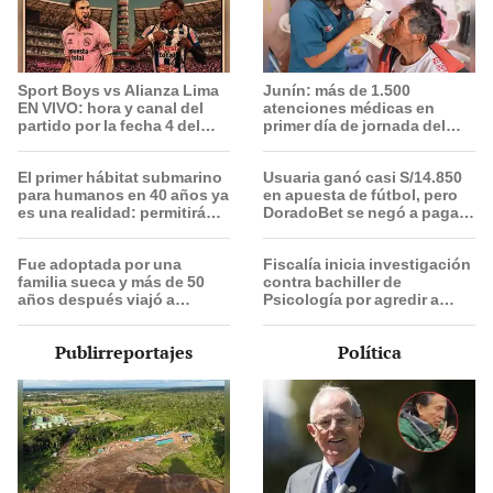
Sport Boys vs Alianza Lima
Junín: más de 1.500
EN VIVO: hora y canal del
atenciones médicas en
partido por la fecha 4 del
primer día de jornada del
Torneo Clausura de la Liga 1
Minsa Móvil para afectados
2026
por sismos
El primer hábitat submarino
Usuaria ganó casi S/14.850
para humanos en 40 años ya
en apuesta de fútbol, pero
es una realidad: permitirá
DoradoBet se negó a pagar:
vivir y trabajar a 17 metros
Indecopi multó a la empresa
de profundidad
con más de S/ 19.000
Fue adoptada por una
Fiscalía inicia investigación
familia sueca y más de 50
contra bachiller de
años después viajó a
Psicología por agredir a
Sudamérica en busca de sus
menor de 11 años con
raíces: "Encontré esa parte
autismo en Surco
Publirreportajes
Política
faltante"