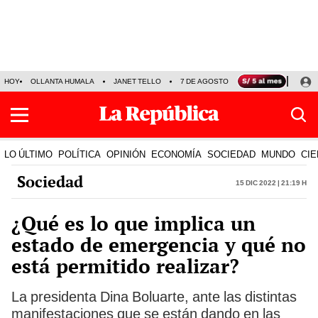
HOY
OLLANTA HUMALA
JANET TELLO
7 DE AGOSTO
TINKA RESULTADOS
LO ÚLTIMO
POLÍTICA
OPINIÓN
ECONOMÍA
SOCIEDAD
MUNDO
CIE
Sociedad
15 Dic 2022 | 21:19 h
¿Qué es lo que implica un
estado de emergencia y qué no
está permitido realizar?
La presidenta Dina Boluarte, ante las distintas
manifestaciones que se están dando en las