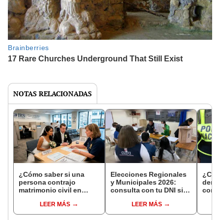
NOTAS RELACIONADAS
¿Cómo saber si una
Elecciones Regionales
¿Cóm
persona contrajo
y Municipales 2026:
denun
matrimonio civil en
consulta con tu DNI si
con 
Reniec?
fuiste elegido miembro
LEER MÁS
LEER MÁS
de mesa para este 4 de
octubre en el link oficial