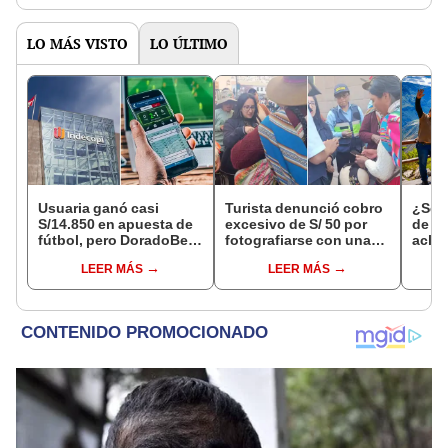
de la ONPE
LO MÁS VISTO
LO ÚLTIMO
Usuaria ganó casi
Turista denunció cobro
¿Se t
S/14.850 en apuesta de
excesivo de S/ 50 por
de a
fútbol, pero DoradoBet
fotografiarse con una
aclar
se negó a pagar:
alpaca en Cusco y
largo
LEER MÁS
LEER MÁS
Indecopi multó a la
Serenazgo recuperó el
del 6
empresa con más de S/
dinero
19.000