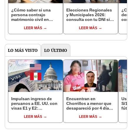
¿Cómo saber si una
Elecciones Regionales
¿Cóm
persona contrajo
y Municipales 2026:
denun
matrimonio civil en
consulta con tu DNI si
con 
Reniec?
fuiste elegido miembro
LEER MÁS
LEER MÁS
de mesa para este 4 de
octubre en el link oficial
de la ONPE
LO MÁS VISTO
LO ÚLTIMO
Impulsan ingreso de
Encuentran en
Usuar
peruanos a EE. UU. con
Chorrillos a menor que
S/14.
visas E1 y E2:
desapareció por 4 días
fútbo
emprendedores y
tras ser captada por
se ne
LEER MÁS
LEER MÁS
pymes serían los más
sujeto que conoció en
Indec
beneficiados
Roblox: PNP busca al
empr
implicado
19.0