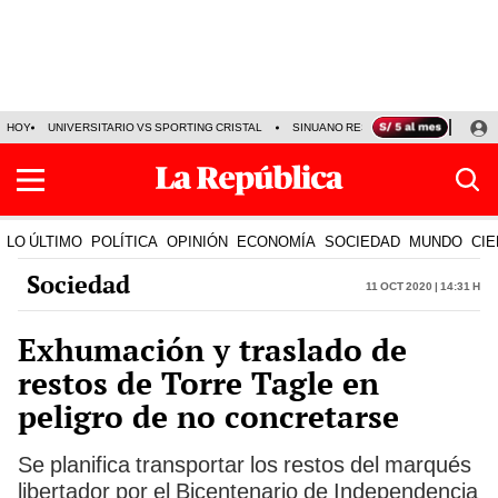
HOY
UNIVERSITARIO VS SPORTING CRISTAL
SINUANO RESULTADOS HOY
CA
LO ÚLTIMO
POLÍTICA
OPINIÓN
ECONOMÍA
SOCIEDAD
MUNDO
CIE
Sociedad
11 Oct 2020 | 14:31 h
Exhumación y traslado de
restos de Torre Tagle en
peligro de no concretarse
Se planifica transportar los restos del marqués
libertador por el Bicentenario de Independencia