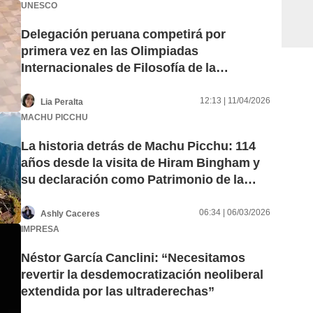
UNESCO
Delegación peruana competirá por
primera vez en las Olimpiadas
Internacionales de Filosofía de la
UNESCO
12:13 | 11/04/2026
Lia Peralta
MACHU PICCHU
La historia detrás de Machu Picchu: 114
años desde la visita de Hiram Bingham y
su declaración como Patrimonio de la
Humanidad por la Unesco
06:34 | 06/03/2026
Ashly Caceres
IMPRESA
Néstor García Canclini: “Necesitamos
revertir la desdemocratización neoliberal
extendida por las ultraderechas”