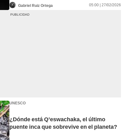
05:00 | 27/02/2026
Gabriel Ruiz Ortega
UNESCO
¿Dónde está Q’eswachaka, el último
puente inca que sobrevive en el planeta?