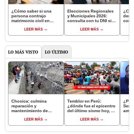
¿Cómo saber si una
Elecciones Regionales
¿Cóm
persona contrajo
y Municipales 2026:
denun
matrimonio civil en
consulta con tu DNI si
con 
Reniec?
fuiste elegido miembro
LEER MÁS
LEER MÁS
de mesa para este 4 de
octubre en el link oficial
de la ONPE
LO MÁS VISTO
LO ÚLTIMO
Chosica: culmina
Temblor en Perú:
¿Prim
reparación y
¿dónde fue el epicentro
Senam
mantenimiento de
del último sismo hoy, 3
amari
mallas de contención
de febrero, según IGP?
tempe
LEER MÁS
LEER MÁS
15 re