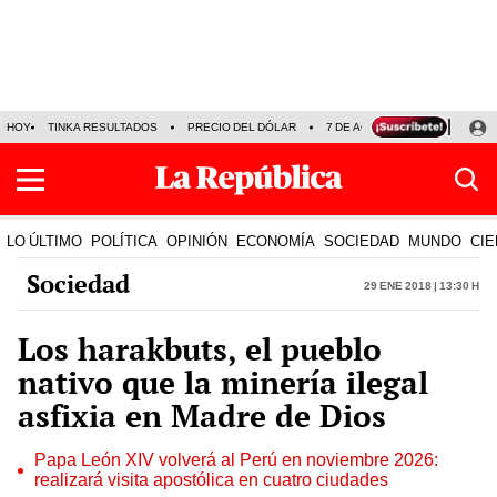
HOY
TINKA RESULTADOS
PRECIO DEL DÓLAR
7 DE AGOSTO
OLLANTA H
LO ÚLTIMO
POLÍTICA
OPINIÓN
ECONOMÍA
SOCIEDAD
MUNDO
CIE
Sociedad
29 Ene 2018 | 13:30 h
Los harakbuts, el pueblo
nativo que la minería ilegal
asfixia en Madre de Dios
Papa León XIV volverá al Perú en noviembre 2026:
realizará visita apostólica en cuatro ciudades