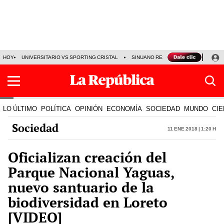
HOY
UNIVERSITARIO VS SPORTING CRISTAL
SINUANO RESULTADOS HOY
CA
LO ÚLTIMO
POLÍTICA
OPINIÓN
ECONOMÍA
SOCIEDAD
MUNDO
CIE
Sociedad
11 Ene 2018 | 1:20 h
Oficializan creación del
Parque Nacional Yaguas,
nuevo santuario de la
biodiversidad en Loreto
[VIDEO]