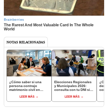
NOTAS RELACIONADAS
¿Cómo saber si una
Elecciones Regionales
¿Cóm
persona contrajo
y Municipales 2026:
denun
matrimonio civil en
consulta con tu DNI si
con 
Reniec?
fuiste elegido miembro
LEER MÁS
LEER MÁS
de mesa para este 4 de
octubre en el link oficial
de la ONPE