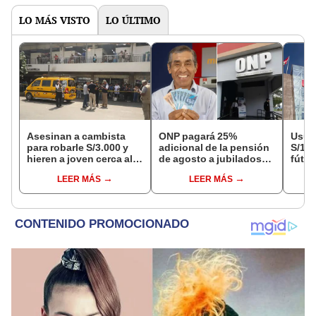
LO MÁS VISTO
LO ÚLTIMO
Asesinan a cambista
ONP pagará 25%
Usuar
para robarle S/3.000 y
adicional de la pensión
S/14.
hieren a joven cerca al
de agosto a jubilados
fútbo
Barrio Chino en Lima
que cumplan este
se ne
LEER MÁS
LEER MÁS
Cercado
requisito: ¿cómo saber
Indec
si soy beneficiario?
empr
19.0