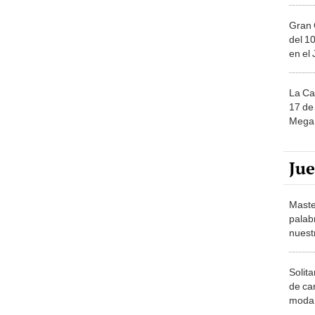
Gran 
del 10
en el
La Ca
17 de 
Mega 
Ju
Maste
palab
nuest
Solita
de ca
moda.
demue