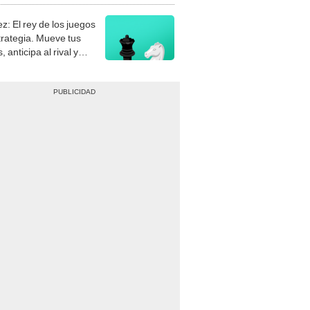
z: El rey de los juegos
trategia. Mueve tus
, anticipa al rival y
gue el jaque mate.