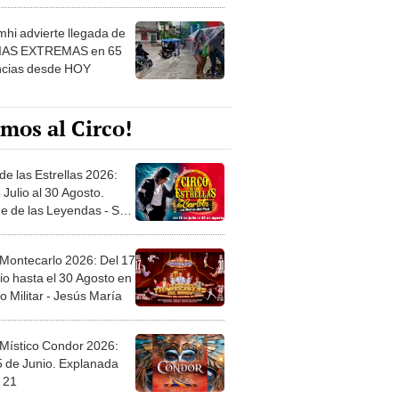
 ver
hi advierte llegada de
IAS EXTREMAS en 65
ncias desde HOY
mos al Circo!
de las Estrellas 2026:
 Julio al 30 Agosto.
e de las Leyendas - San
l
 Montecarlo 2026: Del 17
io hasta el 30 Agosto en
o Militar - Jesús María
 Místico Condor 2026:
5 de Junio. Explanada
 21