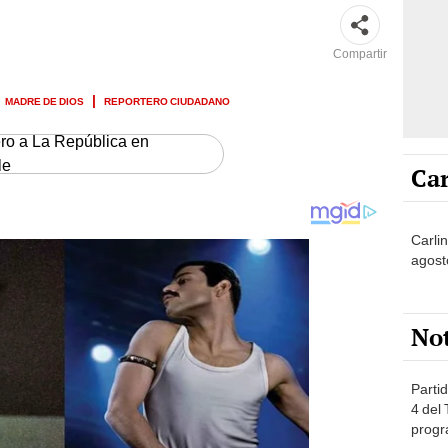
Compartir
MADRE DE DIOS
REPORTERO CIUDADANO
ero a La República en
le
Car
Carli
agost
No
Partid
4 del
progr