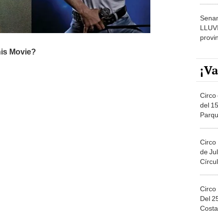
dónde
Senam
LLUV
provi
¡Va
Circo 
del 15
Parqu
Migue
Circo
de Jul
Círcul
Circo
Del 2
Costa