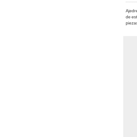
Ajedre
de es
piezas
consi