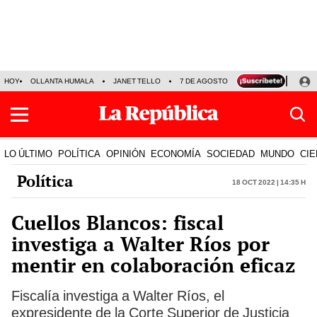
HOY
OLLANTA HUMALA
JANET TELLO
7 DE AGOSTO
TINKA RESULTADOS
LO ÚLTIMO
POLÍTICA
OPINIÓN
ECONOMÍA
SOCIEDAD
MUNDO
CIE
Política
18 Oct 2022 | 14:35 h
Cuellos Blancos: fiscal
investiga a Walter Ríos por
mentir en colaboración eficaz
Fiscalía investiga a Walter Ríos, el
expresidente de la Corte Superior de Justicia