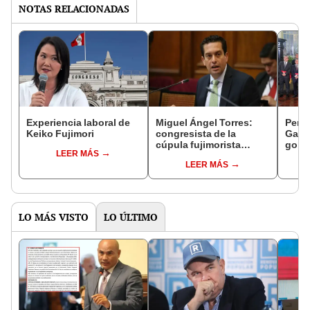
NOTAS RELACIONADAS
Experiencia laboral de
Miguel Ángel Torres:
Perfi
Keiko Fujimori
congresista de la
Gabin
cúpula fujimorista
gobi
LEER MÁS
controlará el primer año
Fujim
LEER MÁS
del Senado
LO MÁS VISTO
LO ÚLTIMO