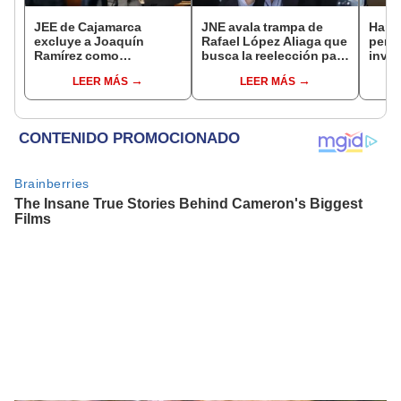
JEE de Cajamarca
JNE avala trampa de
Harv
excluye a Joaquín
Rafael López Aliaga que
permi
Ramírez como
busca la reelección para
inves
candidato a gobernador
la Municipalidad de
utili
LEER MÁS
LEER MÁS
regional por ocultar
Lima
polít
sentencia