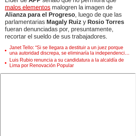
Líder de
APP
señaló que no permitirá que
malos elementos
malogren la imagen de
Alianza para el Progreso
, luego de que las
parlamentarias
Magaly Ruiz
y
Rosio Torres
fueran denunciadas por, presuntamente,
recortar el sueldo de sus trabajadores.
Janet Tello: “Si se llegara a destituir a un juez porque
una autoridad discrepa, se eliminaría la independencia
judicial”
Luis Rubio renuncia a su candidatura a la alcaldía de
Lima por Renovación Popular