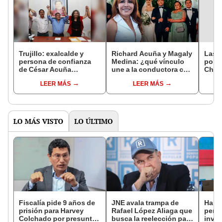
Trujillo: exalcalde y
Richard Acuña y Magaly
Las m
persona de confianza
Medina: ¿qué vínculo
polít
de César Acuña
une a la conductora con
Cheh
continúa prófugo desde
el esposo de Brunella
Hered
LEER MÁS
LEER MÁS
2021
Horna?
Acuñ
LO MÁS VISTO
LO ÚLTIMO
Fiscalía pide 9 años de
JNE avala trampa de
Harv
prisión para Harvey
Rafael López Aliaga que
permi
Colchado por presunta
busca la reelección para
inves