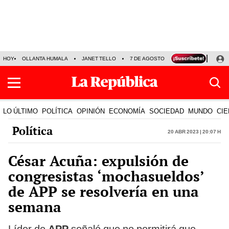
HOY
OLLANTA HUMALA
JANET TELLO
7 DE AGOSTO
TINKA RESULTADOS
LO ÚLTIMO
POLÍTICA
OPINIÓN
ECONOMÍA
SOCIEDAD
MUNDO
CIE
Política
20 Abr 2023 | 20:07 h
César Acuña: expulsión de
congresistas ‘mochasueldos’
de APP se resolvería en una
semana