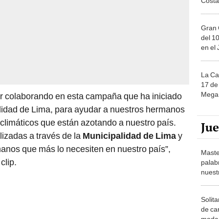
Gran 
del 10
en el
La Ca
17 de 
Mega 
uar colaborando en esta campaña que ha iniciado
palidad de Lima, para ayudar a nuestros hermanos
climáticos que están azotando a nuestro país.
Ju
izadas a través de la
Municipalidad de Lima
y
manos que más lo necesiten en nuestro país”,
Maste
clip.
palab
nuest
Solita
de ca
moda.