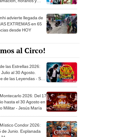
 ver
hi advierte llegada de
IAS EXTREMAS en 65
ncias desde HOY
mos al Circo!
de las Estrellas 2026:
 Julio al 30 Agosto.
e de las Leyendas - San
l
 Montecarlo 2026: Del 17
io hasta el 30 Agosto en
o Militar - Jesús María
 Místico Condor 2026:
5 de Junio. Explanada
 21