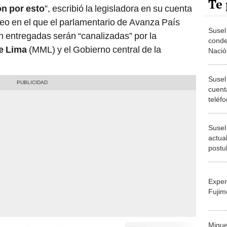
Te 
n por esto
”, escribió la legisladora en su cuenta
ideo en el que el parlamentario de Avanza País
Susel
n entregadas serán “canalizadas” por la
condec
de Lima
(MML) y el Gobierno central de la
Nació
debe 
Susel
cuenta
teléfo
'solici
Susel
actua
postu
elecc
Exper
Fujim
Migue