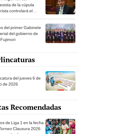
esista de la cúpula
rista controlará el
r año del Senado
les del primer Gabinete
erial del gobierno de
 Fujimori
lincaturas
ncatura del jueves 6 de
o de 2026
tas Recomendadas
os de Liga 1 en la fecha
 Torneo Clausura 2026:
amación, horarios y