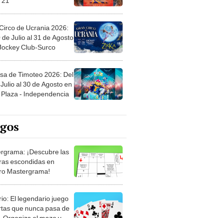
Circo de Ucrania 2026:
 de Julio al 31 de Agosto
 Jockey Club-Surco
sa de Timoteo 2026: Del
Julio al 30 de Agosto en
Plaza - Independencia
egos
rgrama: ¡Descubre las
ras escondidas en
ro Mastergrama!
rio: El legendario juego
rtas que nunca pasa de
 Organiza el mazo y