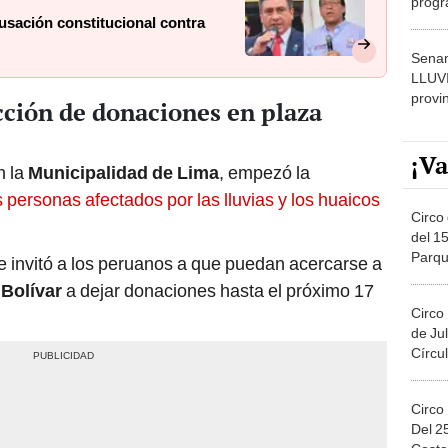
dónde
sación constitucional contra
Senam
LLUV
provi
cción de donaciones en plaza
¡Va
 la
Municipalidad de Lima
, empezó la
s personas afectados por las lluvias y los huaicos
Circo 
del 15
Parqu
se invitó a los peruanos a que puedan acercarse a
Migue
 Bolívar
a dejar donaciones hasta el próximo 17
Circo
de Jul
Círcul
Circo
Del 2
Costa