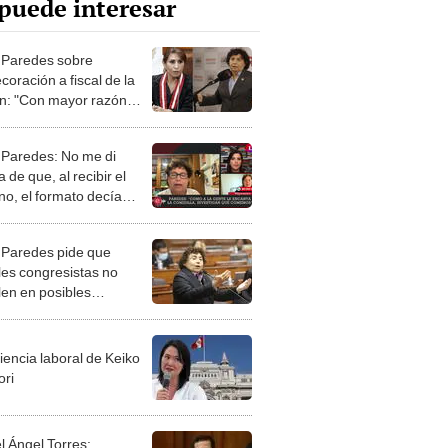
puede interesar
 Paredes sobre
oración a fiscal de la
n: "Con mayor razón
aclarar sobre sus tesis"
 Paredes: No me di
 de que, al recibir el
no, el formato decía
tud'
 Paredes pide que
les congresistas no
len en posibles
iones complementarias
iencia laboral de Keiko
ori
l Ángel Torres: