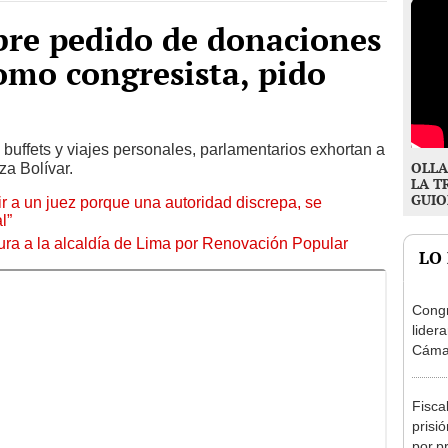
bre pedido de donaciones
omo congresista, pido
buffets y viajes personales, parlamentarios exhortan a
OLLA
za Bolívar.
LA T
GUIO
tuir a un juez porque una autoridad discrepa, se
l”
ura a la alcaldía de Lima por Renovación Popular
LO
Congr
lider
Cáma
Fisca
prisi
por p