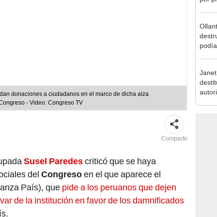
incom
ideol
Ollan
destr
podía
2026
Janet 
desti
autor
idan donaciones a ciudadanos en el marco de dicha alza
elimi
/Congreso - Video: Congreso TV
judici
Compartir
rupada
Susel Paredes
criticó que se haya
ociales del
Congreso
en el que aparece el
anza País), que
pide a los peruanos que dejen
var de la institución en favor de los damnificados
ís.