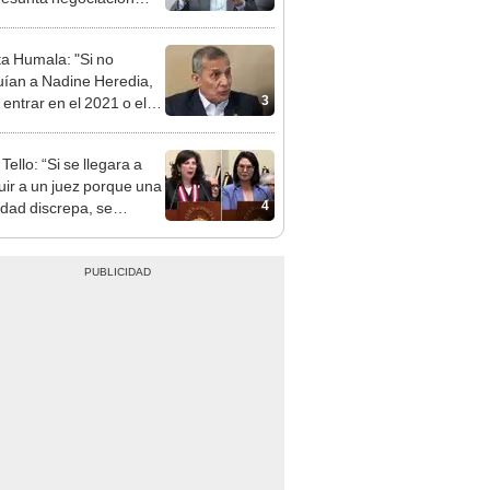
patible y falsedad
ógica
ta Humala: "Si no
uían a Nadine Heredia,
3
 entrar en el 2021 o el
"
Tello: “Si se llegara a
tuir a un juez porque una
4
idad discrepa, se
naría la independencia
al”