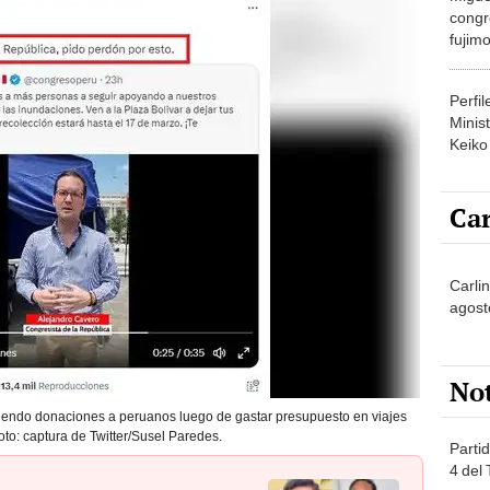
congr
fujimo
prime
Perfi
Minist
Keiko
Car
Carli
agost
No
diendo donaciones a peruanos luego de gastar presupuesto en viajes
oto: captura de Twitter/Susel Paredes.
Partid
4 del
progr