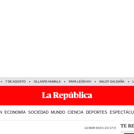
7 DE AGOSTO
OLLANTA HUMALA
PAPA LEÓN XIV
NALDY SALDAÑA
N
ECONOMÍA
SOCIEDAD
MUNDO
CIENCIA
DEPORTES
ESPECTÁCU
TE R
14 Mar 2023 | 23:17 h