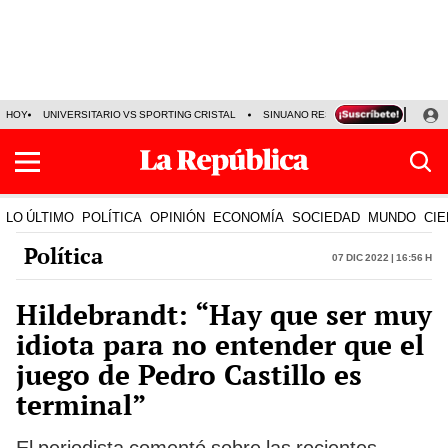
HOY
UNIVERSITARIO VS SPORTING CRISTAL
SINUANO RESULTADOS HOY
CA
LO ÚLTIMO
POLÍTICA
OPINIÓN
ECONOMÍA
SOCIEDAD
MUNDO
CIE
Política
07 Dic 2022 | 16:56 h
Hildebrandt: “Hay que ser muy
idiota para no entender que el
juego de Pedro Castillo es
terminal”