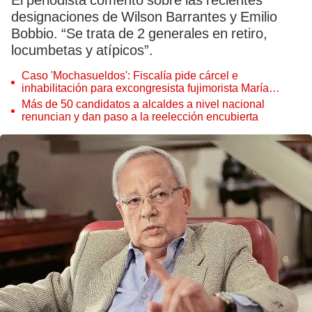
El periodista comentó sobre las recientes
designaciones de Wilson Barrantes y Emilio
Bobbio. “Se trata de 2 generales en retiro,
locumbetas y atípicos”.
Caso 'Mochasueldos': Fiscalía pide cárcel e
inhabilitación para excongresista fujimorista María
Cordero Jon Tay
Más de 50 candidatos a alcaldes a nivel nacional
renuncian y dan paso a la reelección encubierta