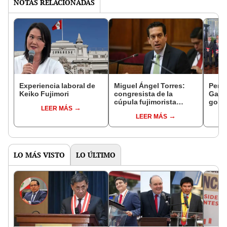
NOTAS RELACIONADAS
Experiencia laboral de
Miguel Ángel Torres:
Perfi
Keiko Fujimori
congresista de la
Gabin
cúpula fujimorista
gobi
LEER MÁS
controlará el primer año
Fujim
LEER MÁS
del Senado
LO MÁS VISTO
LO ÚLTIMO