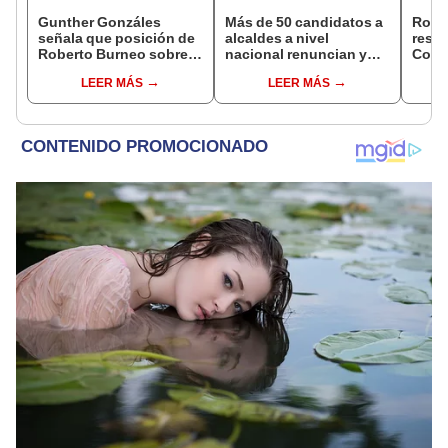
Gunther Gonzáles
Más de 50 candidatos a
Robe
señala que posición de
alcaldes a nivel
respo
Roberto Burneo sobre
nacional renuncian y
Cong
reelección de López
dan paso a la reelección
reele
LEER MÁS
LEER MÁS
Aliaga no representan al
encubierta
de al
JNE