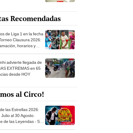
tas Recomendadas
os de Liga 1 en la fecha
 Torneo Clausura 2026:
amación, horarios y
 ver
hi advierte llegada de
IAS EXTREMAS en 65
ncias desde HOY
mos al Circo!
de las Estrellas 2026:
 Julio al 30 Agosto.
e de las Leyendas - San
l