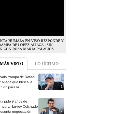
NTA HUMALA EN VIVO RESPONDE Y
RAMPA DE LÓPEZ ALIAGA | SIN
N CON ROSA MARÍA PALACIOS
 MÁS VISTO
LO ÚLTIMO
vala trampa de Rafael
 Aliaga que busca la
1
cción para la
ipalidad de Lima
lía pide 9 años de
ón para Harvey Colchado
2
resunta negociación