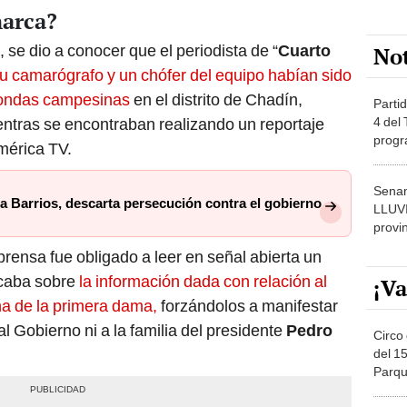
marca?
, se dio a conocer que el periodista de “
Cuarto
No
u camarógrafo y un chófer del equipo habían sido
rondas campesinas
en el distrito de Chadín,
Partid
4 del
tras se encontraban realizando un reportaje
progr
mérica TV.
dónde
Senam
ia Barrios, descarta persecución contra el gobierno
LLUV
provi
rensa fue obligado a leer en señal abierta un
icaba sobre
la información dada con relación al
¡Va
a de la primera dama,
forzándolos a manifestar
 Gobierno ni a la familia del presidente
Pedro
Circo 
del 15
Parqu
Migue