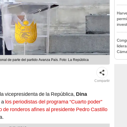
incom
ideol
Harve
permi
inves
como 
Congr
lider
Cáma
onal de parte del partido Avanza País. Foto: La República
Compartir
 la vicepresidenta de la República,
Dina
d a
los periodistas del programa “Cuarto poder”
o de ronderos afines al presidente Pedro Castillo
a.