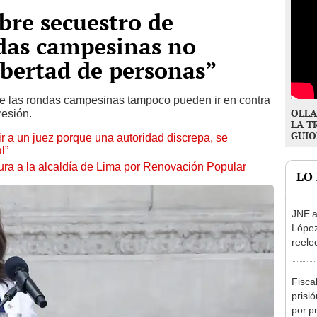
bre secuestro de
ndas campesinas no
ibertad de personas”
ue las rondas campesinas tampoco pueden ir en contra
OLLA
resión.
LA T
GUIO
tuir a un juez porque una autoridad discrepa, se
l”
ura a la alcaldía de Lima por Renovación Popular
LO
JNE a
López
reele
Munic
Fisca
prisi
por p