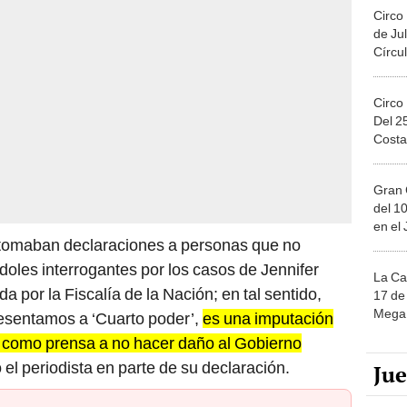
Circo
de Jul
Círcul
Circo
Del 2
Costa
Gran 
del 10
en el
 tomaban declaraciones a personas que no
oles interrogantes por los casos de Jennifer
La Ca
a por la Fiscalía de la Nación; en tal sentido,
17 de 
Mega 
esentamos a ‘Cuarto poder’,
es una imputación
os como prensa a no hacer daño al Gobierno
el periodista en parte de su declaración.
Ju