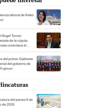
puede interesar
iencia laboral de Keiko
ori
l Ángel Torres:
esista de la cúpula
rista controlará el
r año del Senado
les del primer Gabinete
erial del gobierno de
 Fujimori
lincaturas
ncatura del jueves 6 de
o de 2026