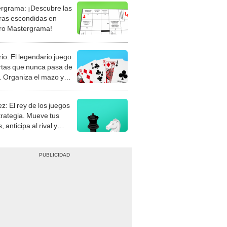
rgrama: ¡Descubre las
ras escondidas en
ro Mastergrama!
rio: El legendario juego
rtas que nunca pasa de
 Organiza el mazo y
stra tu habilidad.
z: El rey de los juegos
trategia. Mueve tus
, anticipa al rival y
gue el jaque mate.