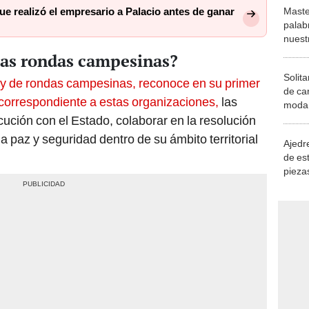
Maste
ue realizó el empresario a Palacio antes de ganar
palab
nuest
 las rondas campesinas?
Solita
y de rondas campesinas, reconoce en su primer
de ca
n correspondiente a estas organizaciones,
las
moda.
demue
cución con el Estado, colaborar en la resolución
la paz y seguridad dentro de su ámbito territorial
Ajedre
de es
piezas
consi