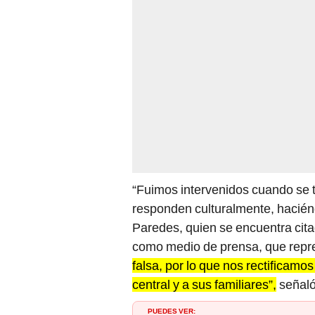
“Fuimos intervenidos cuando se
responden culturalmente, haciénd
Paredes, quien se encuentra citad
como medio de prensa, que repr
falsa, por lo que nos rectificam
central y a sus familiares”,
señaló 
PUEDES VER: