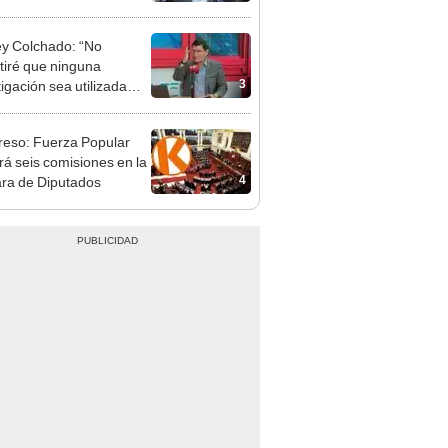
patible y falsedad
ógica
y Colchado: “No
tiré que ninguna
3
tigación sea utilizada
presión política”
eso: Fuerza Popular
ará seis comisiones en la
4
ra de Diputados