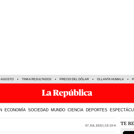
E AGOSTO
TINKA RESULTADOS
PRECIO DEL DÓLAR
OLLANTA HUMALA
P
N
ECONOMÍA
SOCIEDAD
MUNDO
CIENCIA
DEPORTES
ESPECTÁCU
TE R
07 Jul 2022 | 15:15 h