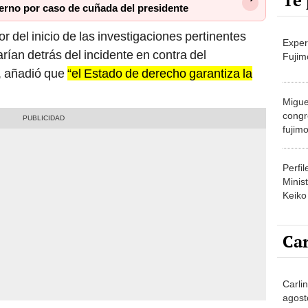
Te 
ierno por caso de cuñada del presidente
r del inicio de las investigaciones pertinentes
Exper
rían detrás del incidente en contra del
Fujim
o, añadió que
“el Estado de derecho garantiza la
Migue
congr
fujimo
prime
Perfi
Minist
Keiko
Car
Carli
agost