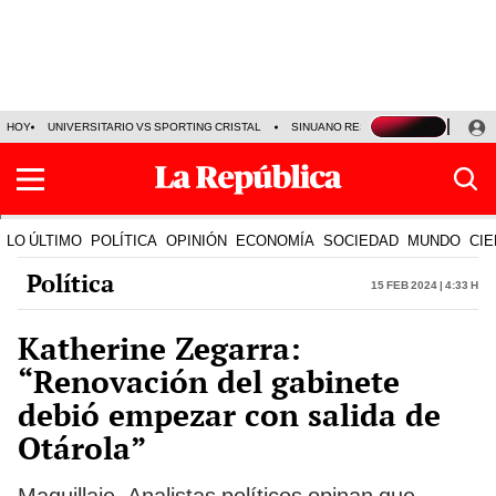
HOY
UNIVERSITARIO VS SPORTING CRISTAL
SINUANO RESULTADOS HOY
CA
LO ÚLTIMO
POLÍTICA
OPINIÓN
ECONOMÍA
SOCIEDAD
MUNDO
CIE
Política
15 Feb 2024 | 4:33 h
Katherine Zegarra:
“Renovación del gabinete
debió empezar con salida de
Otárola”