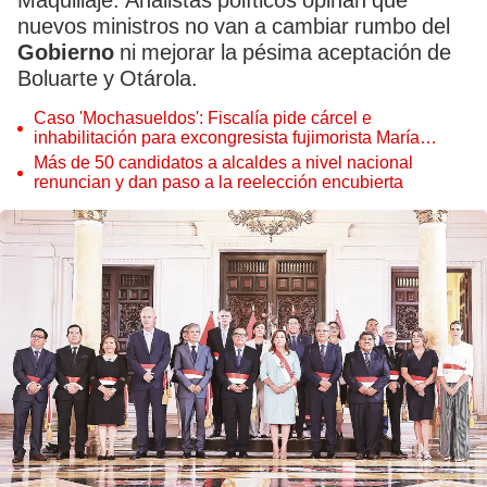
Maquillaje. Analistas políticos opinan que
nuevos ministros no van a cambiar rumbo del
Gobierno
ni mejorar la pésima aceptación de
Boluarte y Otárola.
Caso 'Mochasueldos': Fiscalía pide cárcel e
inhabilitación para excongresista fujimorista María
Cordero Jon Tay
Más de 50 candidatos a alcaldes a nivel nacional
renuncian y dan paso a la reelección encubierta