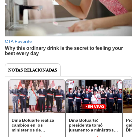
NOTAS RELACIONADAS
Dina Boluarte realiza
Dina Boluarte:
Prob
cambios en los
presidenta tomó
gabin
ministerios de
juramento a ministros
Dina 
Economía, Defensa,
de Economía, Defensa,