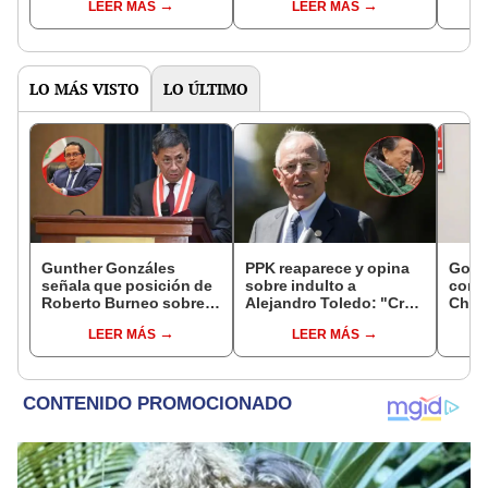
LEER MÁS
LEER MÁS
Energía y Ambiente
Ambiente y Energía y
Minas
LO MÁS VISTO
LO ÚLTIMO
Gunther Gonzáles
PPK reaparece y opina
Gobi
señala que posición de
sobre indulto a
cond
Roberto Burneo sobre
Alejandro Toledo: "Creo
Cháve
reelección de López
que no debe morir en la
viajó
LEER MÁS
LEER MÁS
Aliaga no representan al
cárcel"
madr
JNE