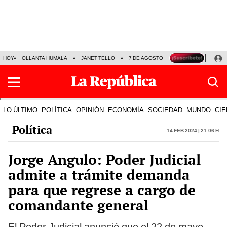
HOY
OLLANTA HUMALA
JANET TELLO
7 DE AGOSTO
TINKA RESULTADOS
LO ÚLTIMO
POLÍTICA
OPINIÓN
ECONOMÍA
SOCIEDAD
MUNDO
CIE
Política
14 Feb 2024 | 21:06 h
Jorge Angulo: Poder Judicial
admite a trámite demanda
para que regrese a cargo de
comandante general