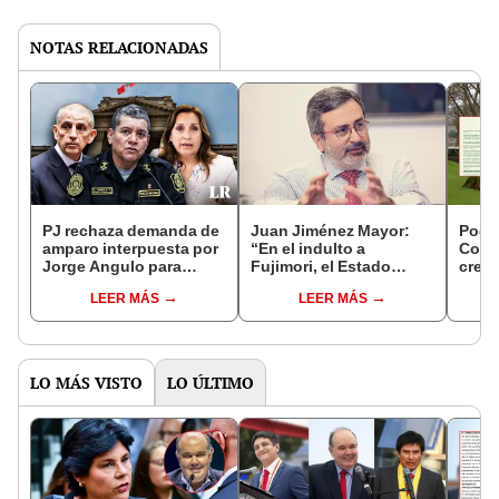
NOTAS RELACIONADAS
PJ rechaza demanda de
Juan Jiménez Mayor:
Poder
amparo interpuesta por
“En el indulto a
Coun
Jorge Angulo para
Fujimori, el Estado
crear
retomar al cargo de
peruano asumió una
direc
LEER MÁS
LEER MÁS
comandante general
decisión absurda y
PNP
antijurídica”
LO MÁS VISTO
LO ÚLTIMO