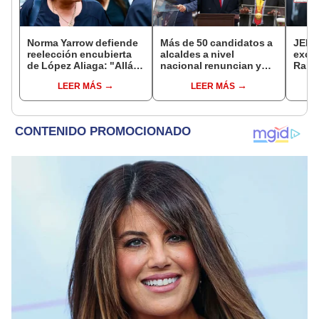
Norma Yarrow defiende
Más de 50 candidatos a
JEE 
reelección encubierta
alcaldes a nivel
excl
de López Aliaga: "Allá el
nacional renuncian y
Ramí
Jurado que se deja
dan paso a la reelección
cand
LEER MÁS
LEER MÁS
sacar la vuelta"
encubierta
regio
sent