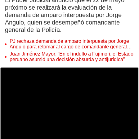
El Poder Judicial anunció que el 22 de mayo
próximo se realizará la evaluación de la
demanda de amparo interpuesta por Jorge
Angulo, quien se desempeñó comandante
general de la Policía.
PJ rechaza demanda de amparo interpuesta por Jorge
Angulo para retomar al cargo de comandante general
PNP
Juan Jiménez Mayor: “En el indulto a Fujimori, el Estado
peruano asumió una decisión absurda y antijurídica”