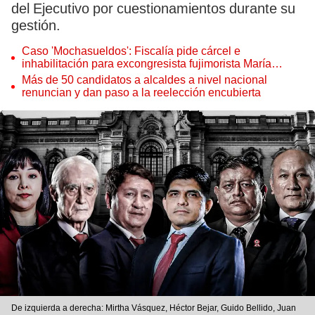
del Ejecutivo por cuestionamientos durante su
gestión.
Caso 'Mochasueldos': Fiscalía pide cárcel e
inhabilitación para excongresista fujimorista María
Cordero Jon Tay
Más de 50 candidatos a alcaldes a nivel nacional
renuncian y dan paso a la reelección encubierta
De izquierda a derecha: Mirtha Vásquez, Héctor Bejar, Guido Bellido, Juan