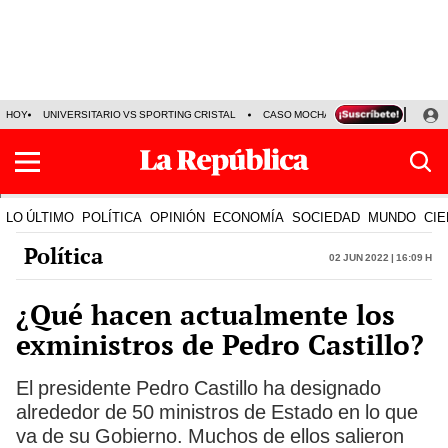
HOY
UNIVERSITARIO VS SPORTING CRISTAL
CASO MOCHASUELDOS
MIGUEL
LO ÚLTIMO
POLÍTICA
OPINIÓN
ECONOMÍA
SOCIEDAD
MUNDO
CIE
Política
02 Jun 2022 | 16:09 h
¿Qué hacen actualmente los
exministros de Pedro Castillo?
El presidente Pedro Castillo ha designado
alrededor de 50 ministros de Estado en lo que
va de su Gobierno. Muchos de ellos salieron