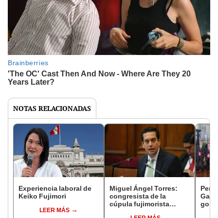
NOTAS RELACIONADAS
Experiencia laboral de
Miguel Ángel Torres:
Perfi
Keiko Fujimori
congresista de la
Gabin
cúpula fujimorista
gobi
LEER MÁS
controlará el primer año
Fujim
LEER MÁS