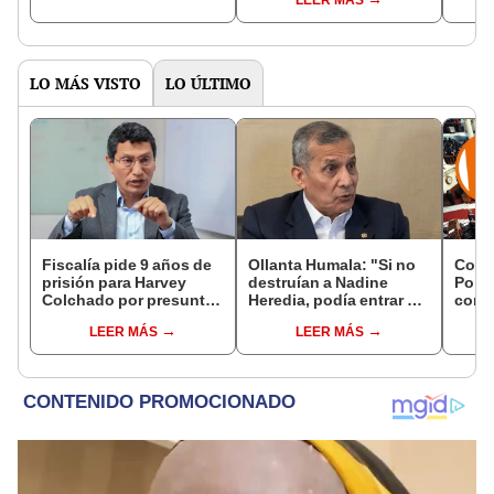
del Senado
LO MÁS VISTO
LO ÚLTIMO
Fiscalía pide 9 años de
Ollanta Humala: "Si no
Cong
prisión para Harvey
destruían a Nadine
Popul
Colchado por presunta
Heredia, podía entrar en
comis
negociación
el 2021 o el 2026"
Cáma
LEER MÁS
LEER MÁS
incompatible y falsedad
ideológica