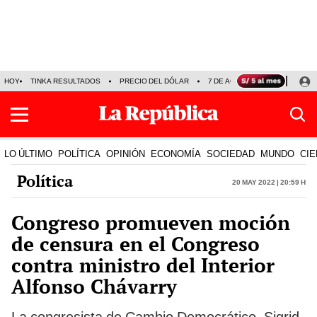
HOY
TINKA RESULTADOS
PRECIO DEL DÓLAR
7 DE AGOSTO
OLLANTA H
LO ÚLTIMO
POLÍTICA
OPINIÓN
ECONOMÍA
SOCIEDAD
MUNDO
CIE
Política
20 May 2022 | 20:59 h
Congreso promueven moción
de censura en el Congreso
contra ministro del Interior
Alfonso Chávarry