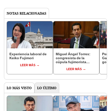
NOTAS RELACIONADAS
Experiencia laboral de
Miguel Ángel Torres:
Perfi
Keiko Fujimori
congresista de la
Gabin
cúpula fujimorista
gobi
LEER MÁS
controlará el primer año
Fujim
LEER MÁS
del Senado
LO MÁS VISTO
LO ÚLTIMO