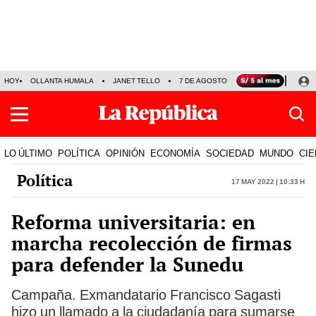
HOY
OLLANTA HUMALA
JANET TELLO
7 DE AGOSTO
TINKA RESULTADOS
LO ÚLTIMO
POLÍTICA
OPINIÓN
ECONOMÍA
SOCIEDAD
MUNDO
CIE
Política
17 May 2022 | 10:33 h
Reforma universitaria: en
marcha recolección de firmas
para defender la Sunedu
Campaña. Exmandatario Francisco Sagasti
hizo un llamado a la ciudadanía para sumarse