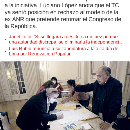
a la iniciativa. Luciano López anota que el TC
ya sentó posición en rechazo al modelo de la
ex ANR que pretende retomar el Congreso de
la República.
Janet Tello: “Si se llegara a destituir a un juez porque
una autoridad discrepa, se eliminaría la independencia
judicial”
Luis Rubio renuncia a su candidatura a la alcaldía de
Lima por Renovación Popular