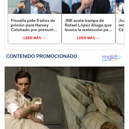
Fiscalía pide 9 años de
JNE avala trampa de
Junto
prisión para Harvey
Rafael López Aliaga que
retro
Colchado por presunta
busca la reelección para
César
negociación
la Municipalidad de
será 
LEER MÁS
LEER MÁS
incompatible y falsedad
Lima
Comis
ideológica