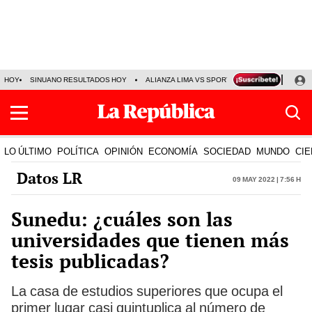
HOY
SINUANO RESULTADOS HOY
ALIANZA LIMA VS SPORT BOYS
JORGE MES
LO ÚLTIMO
POLÍTICA
OPINIÓN
ECONOMÍA
SOCIEDAD
MUNDO
CIE
Datos LR
09 May 2022 | 7:56 h
Sunedu: ¿cuáles son las
universidades que tienen más
tesis publicadas?
La casa de estudios superiores que ocupa el
primer lugar casi quintuplica al número de