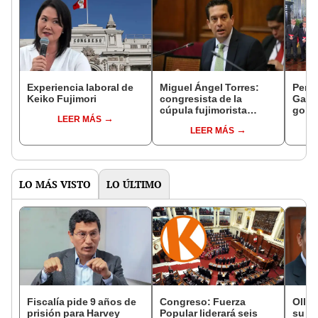
Experiencia laboral de
Miguel Ángel Torres:
Perfi
Keiko Fujimori
congresista de la
Gabin
cúpula fujimorista
gobi
LEER MÁS
controlará el primer año
Fujim
LEER MÁS
del Senado
LO MÁS VISTO
LO ÚLTIMO
Fiscalía pide 9 años de
Congreso: Fuerza
Olla
prisión para Harvey
Popular liderará seis
su ca