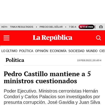
HOY
TINKA RESULTADOS
PRECIO DEL DÓLAR
7 DE AGOSTO
OLLANTA H
LO ÚLTIMO
POLÍTICA
OPINIÓN
ECONOMÍA
SOCIEDAD
MUNDO
CIE
Política
19 Feb 2022 | 20:45 h
Pedro Castillo mantiene a 5
ministros cuestionados
Poder Ejecutivo. Ministros cerronistas Hernán
Condori y Carlos Palacios son investigados por
presunta corrupción. José Gavidia y Juan Silva