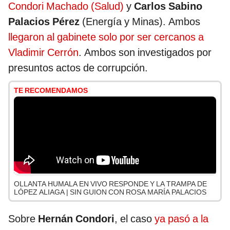
Condori Machado (Salud)
y
Carlos Sabino
Palacios Pérez
(Energía y Minas). Ambos
llegaron al gabinete solo por ser cercanos a
Vladimir Cerrón
. Ambos son investigados por
presuntos actos de corrupción.
TE RECOMENDAMOS
OLLANTA HUMALA EN VIVO RESPONDE Y LA TRAMPA DE
LÓPEZ ALIAGA | SIN GUION CON ROSA MARÍA PALACIOS
Sobre
Hernán Condori
, el caso
ya pasó a la