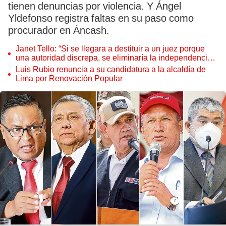
tienen denuncias por violencia. Y Ángel
Yldefonso registra faltas en su paso como
procurador en Áncash.
Janet Tello: “Si se llegara a destituir a un juez porque
una autoridad discrepa, se eliminaría la independencia
judicial”
Luis Rubio renuncia a su candidatura a la alcaldía de
Lima por Renovación Popular