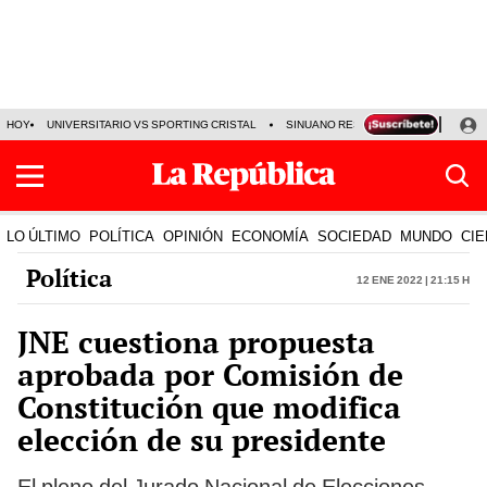
HOY
UNIVERSITARIO VS SPORTING CRISTAL
SINUANO RESULTADOS HOY
CA
LO ÚLTIMO
POLÍTICA
OPINIÓN
ECONOMÍA
SOCIEDAD
MUNDO
CIE
Política
12 Ene 2022 | 21:15 h
JNE cuestiona propuesta
aprobada por Comisión de
Constitución que modifica
elección de su presidente