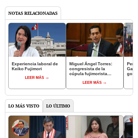
NOTAS RELACIONADAS
Experiencia laboral de
Miguel Ángel Torres:
Perfi
Keiko Fujimori
congresista de la
Gabin
cúpula fujimorista
gobi
LEER MÁS
controlará el primer año
Fujim
LEER MÁS
del Senado
LO MÁS VISTO
LO ÚLTIMO