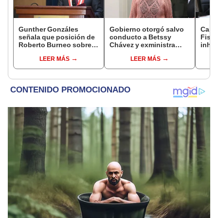
Gunther Gonzáles
Gobierno otorgó salvo
Caso
señala que posición de
conducto a Betssy
Fisca
Roberto Burneo sobre
Chávez y exministra
inhab
reelección de López
viajó a México en la
exco
LEER MÁS
LEER MÁS
Aliaga no representan al
madrugada
fujim
JNE
Cord