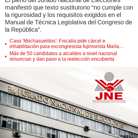
El pleno del Jurado Nacional de Elecciones
manifestó que texto sustitutorio “no cumple con
la rigurosidad y los requisitos exigidos en el
Manual de Técnica Legislativa del Congreso de
la República”.
Caso 'Mochasueldos': Fiscalía pide cárcel e
inhabilitación para excongresista fujimorista María
Cordero Jon Tay
Más de 50 candidatos a alcaldes a nivel nacional
renuncian y dan paso a la reelección encubierta