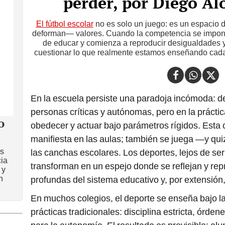
perder, por Diego A
El fútbol escolar
no es solo un juego: es un espacio
deforman— valores. Cuando la competencia se impone
de educar y comienza a reproducir desigualdades y
cuestionar lo que realmente estamos enseñando cada
En la escuela persiste una paradoja incómoda: 
personas críticas y autónomas, pero en la práct
o
obedecer y actuar bajo parámetros rígidos. Esta 
manifiesta en las aulas; también se juega —y q
as
las canchas escolares. Los deportes, lejos de se
cia
transforman en un espejo donde se reflejan y re
 y
n
profundas del sistema educativo y, por extensión,
En muchos colegios, el deporte se enseña bajo l
prácticas tradicionales: disciplina estricta, órde