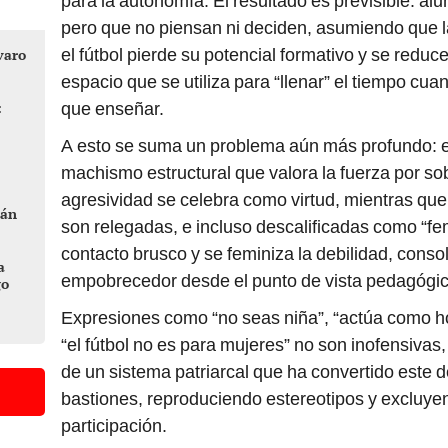
para la autonomía. El resultado es previsible: al
pero que no piensan ni deciden, asumiendo que la 
el fútbol pierde su potencial formativo y se reduce
varo
espacio que se utiliza para “llenar” el tiempo c
:
que enseñar.
A esto se suma un problema aún más profundo: el
machismo estructural que valora la fuerza por sob
agresividad se celebra como virtud, mientras que 
nán
son relegadas, e incluso descalificadas como “fe
contacto brusco y se feminiza la debilidad, cons
a
empobrecedor desde el punto de vista pedagógic
go
Expresiones como “no seas niña”, “actúa como h
“el fútbol no es para mujeres” no son inofensivas
de un sistema patriarcal que ha convertido este 
bastiones, reproduciendo estereotipos y excluye
participación.