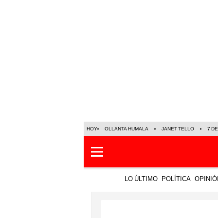
HOY
OLLANTA HUMALA
JANET TELLO
7 D
LO ÚLTIMO
POLÍTICA
OPINIÓ