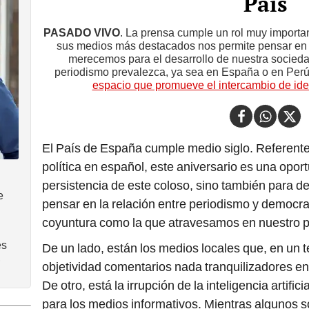
País
PASADO VIVO
. La prensa cumple un rol muy importan
sus medios más destacados nos permite pensar en 
merecemos para el desarrollo de nuestra socieda
periodismo prevalezca, ya sea en España o en Per
espacio que promueve el intercambio de id
El País de España cumple medio siglo. Referente d
política en español, este aniversario es una opor
persistencia de este coloso, sino también para 
e
pensar en la relación entre periodismo y democr
coyuntura como la que atravesamos en nuestro p
es
De un lado, están los medios locales que, en un t
,
objetividad comentarios nada tranquilizadores en 
De otro, está la irrupción de la inteligencia artific
para los medios informativos. Mientras algunos 