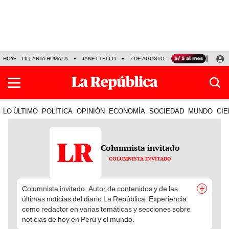
HOY
OLLANTA HUMALA
JANET TELLO
7 DE AGOSTO
TINKA RESULTADOS
LO ÚLTIMO
POLÍTICA
OPINIÓN
ECONOMÍA
SOCIEDAD
MUNDO
CIE
Columnista invitado
COLUMNISTA INVITADO
+
Columnista invitado. Autor de contenidos y de las
últimas noticias del diario La República. Experiencia
como redactor en varias temáticas y secciones sobre
noticias de hoy en Perú y el mundo.