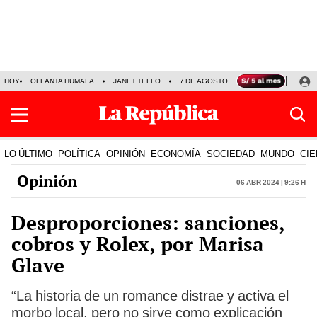
HOY
OLLANTA HUMALA
JANET TELLO
7 DE AGOSTO
TINKA RESULTADOS
LO ÚLTIMO
POLÍTICA
OPINIÓN
ECONOMÍA
SOCIEDAD
MUNDO
CIE
Opinión
06 Abr 2024 | 9:26 h
Desproporciones: sanciones,
cobros y Rolex, por Marisa
Glave
“La historia de un romance distrae y activa el
morbo local, pero no sirve como explicación