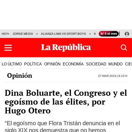
HOY
JORGE MESSI
ALIANZA LIMA VS SPORT BOYS
KENJI FUJIMORI
PRE
LO ÚLTIMO
POLÍTICA
OPINIÓN
ECONOMÍA
SOCIEDAD
MUNDO
CIE
Opinión
27 Mar 2024 | 8:23 h
Dina Boluarte, el Congreso y el
egoísmo de las élites, por
Hugo Otero
“El egoísmo que Flora Tristán denuncia en el
siglo XIX nos demuestra que no hemos