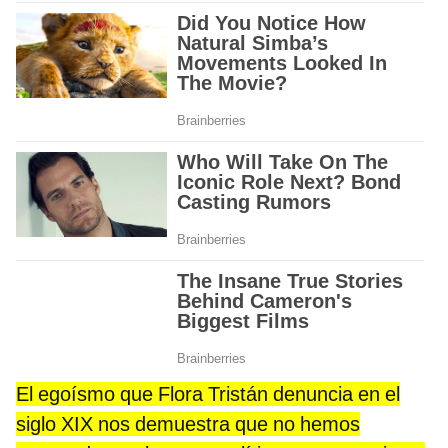
El egoísmo que Flora Tristán denuncia en el
siglo XIX nos demuestra que no hemos