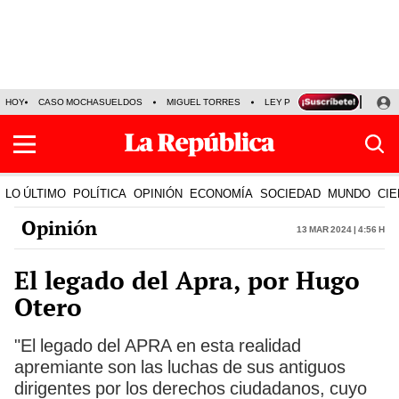
HOY
CASO MOCHASUELDOS
MIGUEL TORRES
LEY PULPÍN
PRECIO DEL
LO ÚLTIMO
POLÍTICA
OPINIÓN
ECONOMÍA
SOCIEDAD
MUNDO
CIE
Opinión
13 Mar 2024 | 4:56 h
El legado del Apra, por Hugo
Otero
"El legado del APRA en esta realidad
apremiante son las luchas de sus antiguos
dirigentes por los derechos ciudadanos, cuyo